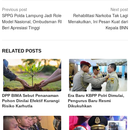
Post
Previous post
Next post
navigation
SPPG Polda Lampung Jadi Role
Rehabilitasi Narkoba Tak Lagi
Model Nasional, Ombudsman RI
Menakutkan, Ini Pesan Kuat dari
Beri Apresiasi Tinggi
Kepala BNN
RELATED POSTS
DPP BIMA Sebut Penanaman
Era Baru KBPP Polri Dimulai,
Pohon Dinilai Efektif Kurangi
Pengurus Baru Resmi
Risiko Karhutla
Dikukuhkan