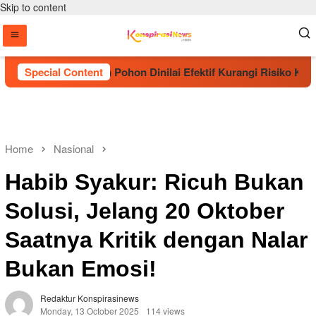
Skip to content
ut Penanaman Pohon Dinilai Efektif Kurangi Risiko Karhutla
Special Content
Home
Nasional
Habib Syakur: Ricuh Bukan
Solusi, Jelang 20 Oktober
Saatnya Kritik dengan Nalar
Bukan Emosi!
Redaktur Konspirasinews
Monday, 13 October 2025
114 views