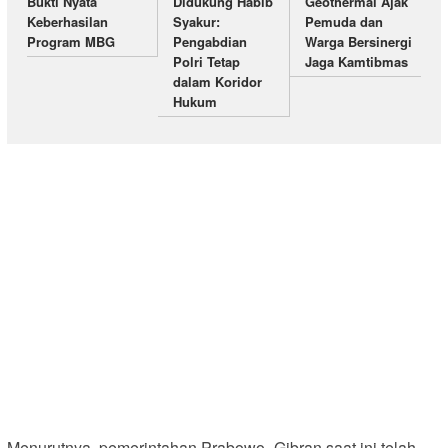
Bukti Nyata
Didukung Habib
Geothermal Ajak
Keberhasilan
Syakur:
Pemuda dan
Program MBG
Pengabdian
Warga Bersinergi
Polri Tetap
Jaga Kamtibmas
dalam Koridor
Hukum
Menurutnya, pemerintahan Prabowo–Gibran saat ini telah