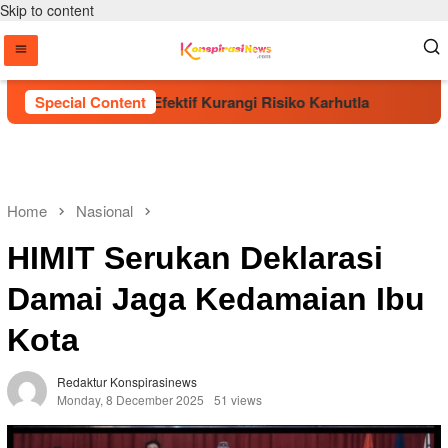
Skip to content
Pohon Dinilai Efektif Kurangi Risiko Karhutla
Special Content
Era Bar
Home
Nasional
HIMIT Serukan Deklarasi
Damai Jaga Kedamaian Ibu
Kota
Redaktur Konspirasinews
Monday, 8 December 2025
51 views