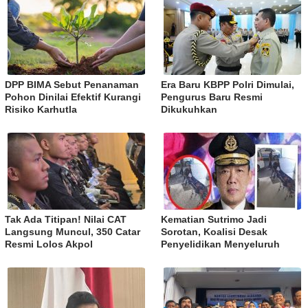
DPP BIMA Sebut Penanaman
Era Baru KBPP Polri Dimulai,
Pohon Dinilai Efektif Kurangi
Pengurus Baru Resmi
Risiko Karhutla
Dikukuhkan
Tak Ada Titipan! Nilai CAT
Kematian Sutrimo Jadi
Langsung Muncul, 350 Catar
Sorotan, Koalisi Desak
Resmi Lolos Akpol
Penyelidikan Menyeluruh