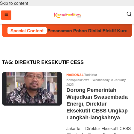
Skip to content
DPP BIMA Sebut Penanaman Pohon Dinilai Efektif Kurangi R
Special Content
TAG:
DIREKTUR EKSEKUTIF CESS
Redaktur
NASIONAL
Konspirasinews
Wednesday, 8 January
2025
Dorong Pemerintah
Wujudkan Swasembada
Energi, Direktur
Eksekutif CESS Ungkap
Langkah-langkahnya
Jakarta – Direktur Eksekutif CESS