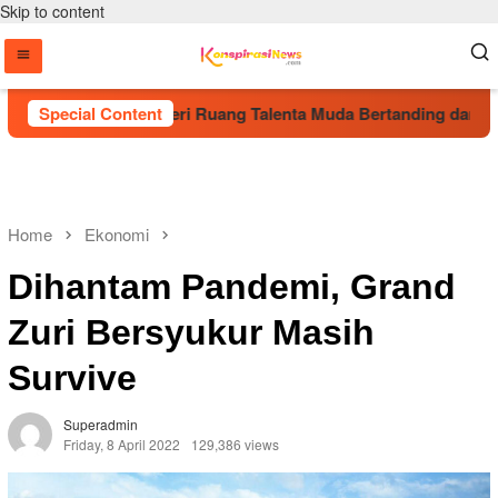
Skip to content
olri Cup 2026 Beri Ruang Talenta Muda Bertanding dari Tingkat
Special Content
Home
Ekonomi
Dihantam Pandemi, Grand
Zuri Bersyukur Masih
Survive
Superadmin
Friday, 8 April 2022
129,386 views