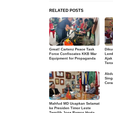
RELATED POSTS
Great! Cartenz Peace Task
Diku
Force Confiscates KKB War
Lemh
Equipment for Propaganda
Ajak
Tero
Abdu
Sing
Cer
Mahfud MD Ucapkan Selamat
ke Presiden Timor Leste
Terpilih Jose Ramos Horta