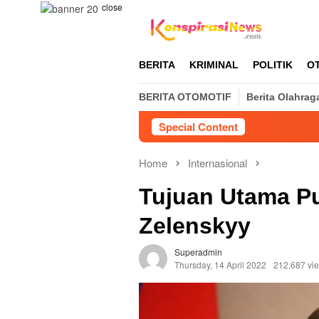
Skip
close
to
content
BERITA
KRIMINAL
POLITIK
O
BERITA OTOMOTIF
Berita Olahrag
Special Content
Home
Internasional
Tujuan Utama P
Zelenskyy
Superadmin
Thursday, 14 April 2022
212,687 vi