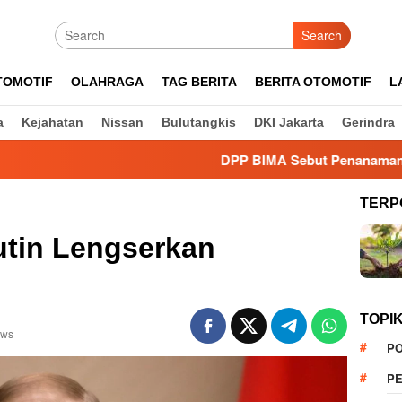
Search
TOMOTIF
OLAHRAGA
TAG BERITA
BERITA OTOMOTIF
L
a
Kejahatan
Nissan
Bulutangkis
DKI Jakarta
Gerindra
DPP BIMA Sebut Penanaman Pohon Dinila
TERP
utin Lengserkan
TOPI
ews
PO
PE