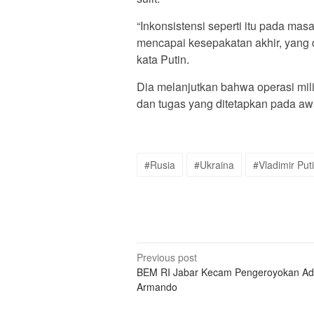
“Inkonsistensi seperti itu pada ma
mencapai kesepakatan akhir, yang d
kata Putin.
Dia melanjutkan bahwa operasi mili
dan tugas yang ditetapkan pada awa
#Rusia
#Ukraina
#Vladimir Put
Post
Previous post
BEM RI Jabar Kecam Pengeroyokan A
navigation
Armando