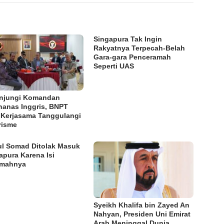
Singapura Tak Ingin
Rakyatnya Terpecah-Belah
Gara-gara Penceramah
Seperti UAS
njungi Komandan
anas Inggris, BNPT
 Kerjasama Tanggulangi
risme
l Somad Ditolak Masuk
apura Karena Isi
amahnya
Syeikh Khalifa bin Zayed An
Nahyan, Presiden Uni Emirat
Arab Meninggal Dunia