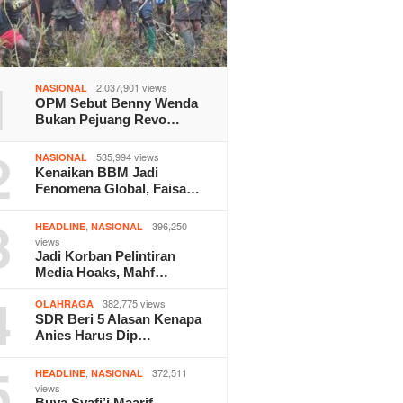
1
2,037,901 views
NASIONAL
OPM Sebut Benny Wenda
Bukan Pejuang Revo…
2
535,994 views
NASIONAL
Kenaikan BBM Jadi
Fenomena Global, Faisa…
3
,
396,250
HEADLINE
NASIONAL
views
Jadi Korban Pelintiran
Media Hoaks, Mahf…
4
382,775 views
OLAHRAGA
SDR Beri 5 Alasan Kenapa
Anies Harus Dip…
5
,
372,511
HEADLINE
NASIONAL
views
Buya Syafi’i Maarif