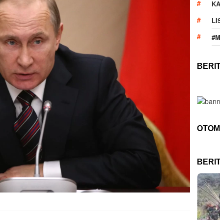
KA
LI
#
BERI
OTOM
BERI