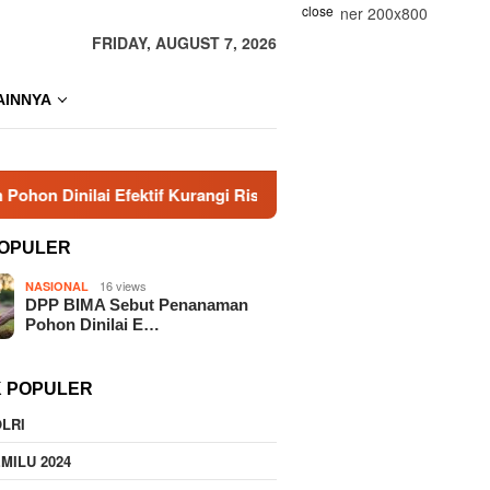
close
FRIDAY, AUGUST 7, 2026
AINNYA
i Efektif Kurangi Risiko Karhutla
Era Baru KBPP Polr
OPULER
16 views
NASIONAL
DPP BIMA Sebut Penanaman
Pohon Dinilai E…
K POPULER
LRI
MILU 2024