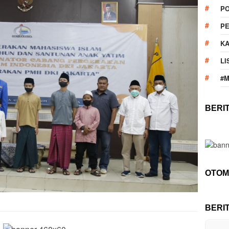
PO
PE
KA
LI
#
BERI
OTOM
BERI