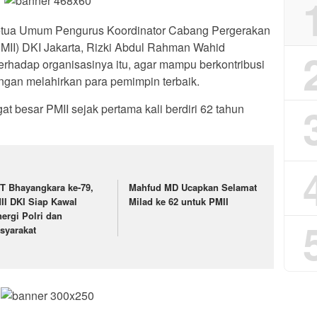
tua Umum Pengurus Koordinator Cabang Pergerakan
MII) DKI Jakarta, Rizki Abdul Rahman Wahid
hadap organisasinya itu, agar mampu berkontribusi
ngan melahirkan para pemimpin terbaik.
t besar PMII sejak pertama kali berdiri 62 tahun
T Bhayangkara ke-79,
Mahfud MD Ucapkan Selamat
II DKI Siap Kawal
Milad ke 62 untuk PMII
nergi Polri dan
syarakat