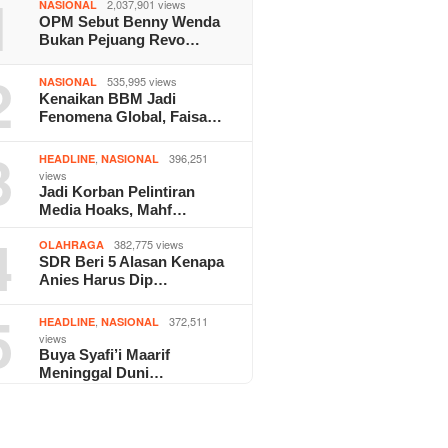
1
2,037,901 views
NASIONAL
OPM Sebut Benny Wenda
Bukan Pejuang Revo…
2
535,995 views
NASIONAL
Kenaikan BBM Jadi
Fenomena Global, Faisa…
3
,
396,251
HEADLINE
NASIONAL
views
Jadi Korban Pelintiran
Media Hoaks, Mahf…
4
382,775 views
OLAHRAGA
SDR Beri 5 Alasan Kenapa
Anies Harus Dip…
5
,
372,511
HEADLINE
NASIONAL
views
Buya Syafi’i Maarif
Meninggal Duni…