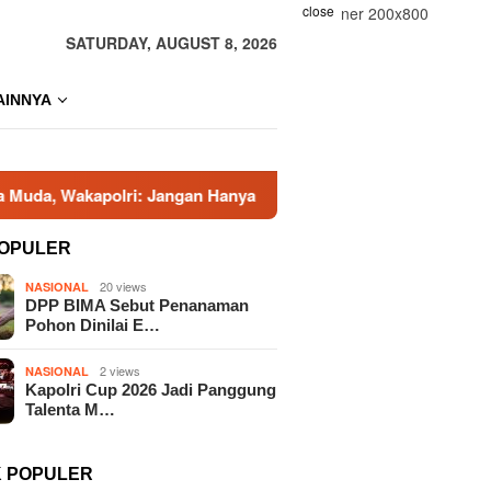
close
SATURDAY, AUGUST 8, 2026
AINNYA
polri: Jangan Hanya Bermain, Raih Prestasi
DPP BIMA S
OPULER
20 views
NASIONAL
DPP BIMA Sebut Penanaman
Pohon Dinilai E…
2 views
NASIONAL
Kapolri Cup 2026 Jadi Panggung
Talenta M…
K POPULER