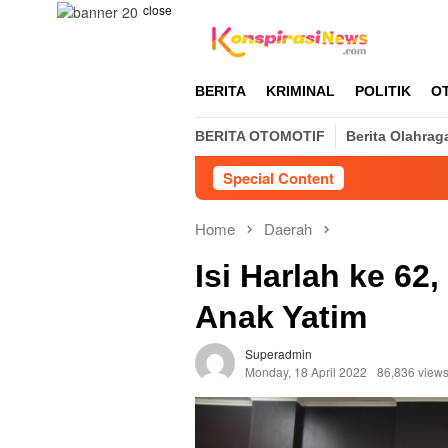
Skip
close
to
content
BERITA
KRIMINAL
POLITIK
O
BERITA OTOMOTIF
Berita Olahrag
Special Content
Home
Daerah
Isi Harlah ke 62
Anak Yatim
Superadmin
Monday, 18 April 2022
86,836 view