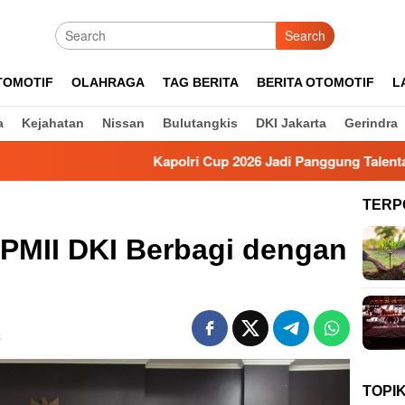
Search
TOMOTIF
OLAHRAGA
TAG BERITA
BERITA OTOMOTIF
L
a
Kejahatan
Nissan
Bulutangkis
DKI Jakarta
Gerindra
Kapolri Cup 2026 Jadi Panggung Talenta Muda, Waka
TERP
, PMII DKI Berbagi dengan
s
TOPI