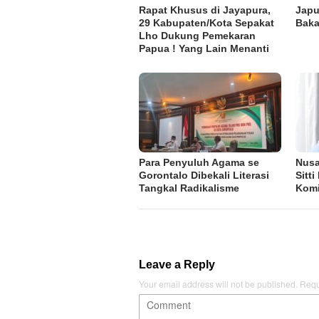
Rapat Khusus di Jayapura,
Japu
29 Kabupaten/Kota Sepakat
Baka
Lho Dukung Pemekaran
Papua ! Yang Lain Menanti
Para Penyuluh Agama se
Nusa
Gorontalo Dibekali Literasi
Sitt
Tangkal Radikalisme
Komi
Leave a Reply
Your email address will not be published.
Requ