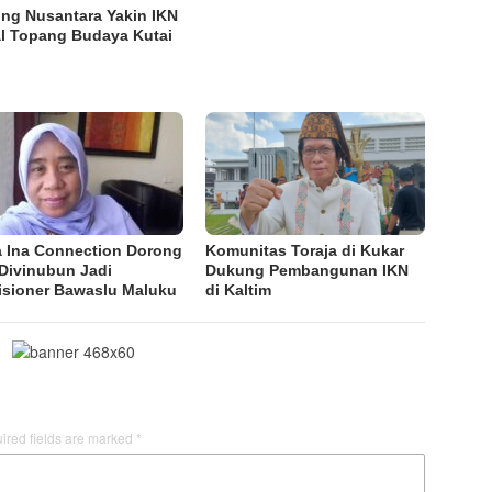
ng Nusantara Yakin IKN
l Topang Budaya Kutai
 Ina Connection Dorong
Komunitas Toraja di Kukar
i Divinubun Jadi
Dukung Pembangunan IKN
sioner Bawaslu Maluku
di Kaltim
ired fields are marked
*