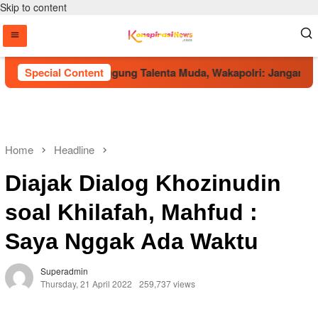
Skip to content
up 2026 Jadi Panggung Talenta Muda, Wakapolri: Jangan Hanya B
Special Content
Home
Headline
Diajak Dialog Khozinudin
soal Khilafah, Mahfud :
Saya Nggak Ada Waktu
Superadmin
Thursday, 21 April 2022
259,737 views