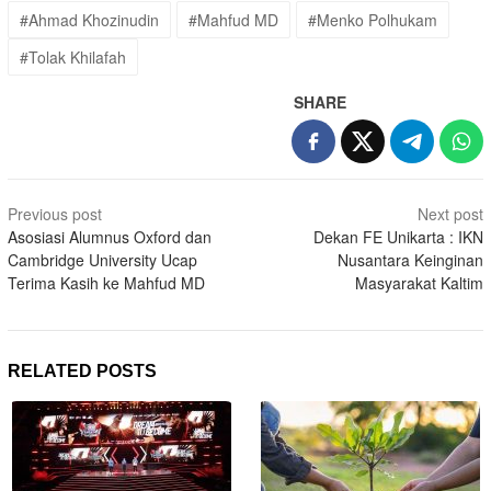
#Ahmad Khozinudin
#Mahfud MD
#Menko Polhukam
#Tolak Khilafah
SHARE
Post
Previous post
Next post
navigation
Asosiasi Alumnus Oxford dan
Dekan FE Unikarta : IKN
Cambridge University Ucap
Nusantara Keinginan
Terima Kasih ke Mahfud MD
Masyarakat Kaltim
RELATED POSTS