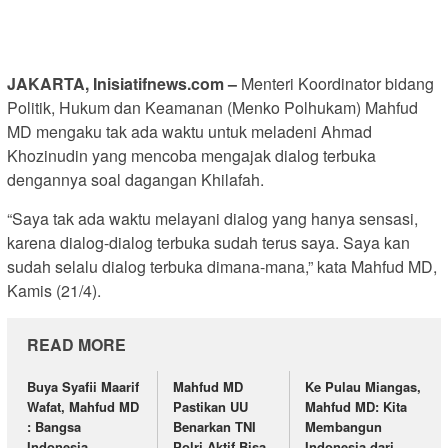
JAKARTA, Inisiatifnews.com –
Menteri Koordinator bidang
Politik, Hukum dan Keamanan (Menko Polhukam) Mahfud
MD mengaku tak ada waktu untuk meladeni Ahmad
Khozinudin yang mencoba mengajak dialog terbuka
dengannya soal dagangan Khilafah.
“Saya tak ada waktu melayani dialog yang hanya sensasi,
karena dialog-dialog terbuka sudah terus saya. Saya kan
sudah selalu dialog terbuka dimana-mana,” kata Mahfud MD,
Kamis (21/4).
READ MORE
Buya Syafii Maarif
Mahfud MD
Ke Pulau Miangas,
Wafat, Mahfud MD
Pastikan UU
Mahfud MD: Kita
: Bangsa
Benarkan TNI
Membangun
Indonesia
Polri Aktif Bisa
Indonesia dari