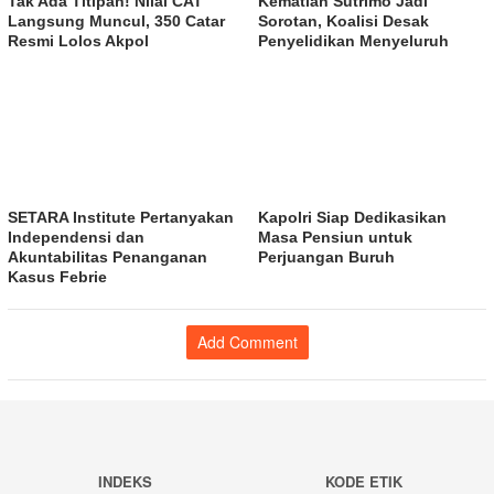
Tak Ada Titipan! Nilai CAT
Kematian Sutrimo Jadi
Langsung Muncul, 350 Catar
Sorotan, Koalisi Desak
Resmi Lolos Akpol
Penyelidikan Menyeluruh
SETARA Institute Pertanyakan
Kapolri Siap Dedikasikan
Independensi dan
Masa Pensiun untuk
Akuntabilitas Penanganan
Perjuangan Buruh
Kasus Febrie
Add Comment
INDEKS
KODE ETIK