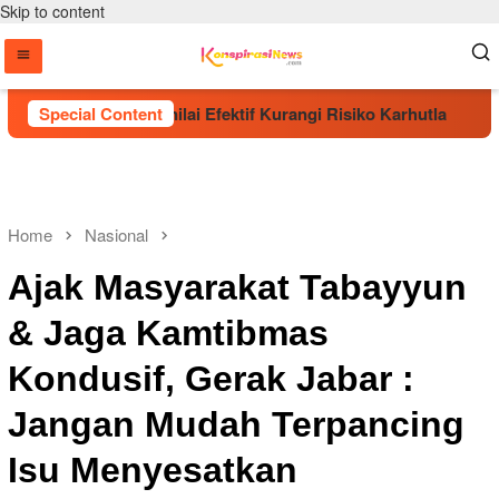
Skip to content
aman Pohon Dinilai Efektif Kurangi Risiko Karhutla
Special Content
Er
Home
Nasional
Ajak Masyarakat Tabayyun
& Jaga Kamtibmas
Kondusif, Gerak Jabar :
Jangan Mudah Terpancing
Isu Menyesatkan