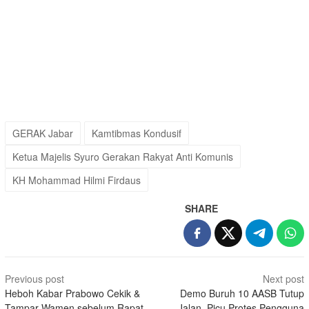
GERAK Jabar
Kamtibmas Kondusif
Ketua Majelis Syuro Gerakan Rakyat Anti Komunis
KH Mohammad Hilmi Firdaus
SHARE
Post
Previous post
Next post
navigation
Heboh Kabar Prabowo Cekik &
Demo Buruh 10 AASB Tutup
Tampar Wamen sebelum Rapat
Jalan, Picu Protes Pengguna