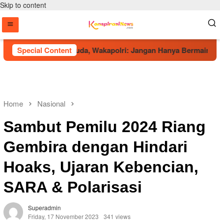
Skip to content
ung Talenta Muda, Wakapolri: Jangan Hanya Bermain, Raih Pres
Special Content
Home
Nasional
Sambut Pemilu 2024 Riang
Gembira dengan Hindari
Hoaks, Ujaran Kebencian,
SARA & Polarisasi
Superadmin
Friday, 17 November 2023
341 views