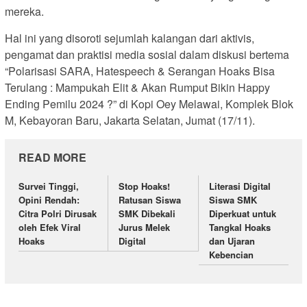
mereka.
Hal ini yang disoroti sejumlah kalangan dari aktivis,
pengamat dan praktisi media sosial dalam diskusi bertema
“Polarisasi SARA, Hatespeech & Serangan Hoaks Bisa
Terulang : Mampukah Elit & Akan Rumput Bikin Happy
Ending Pemilu 2024 ?” di Kopi Oey Melawai, Komplek Blok
M, Kebayoran Baru, Jakarta Selatan, Jumat (17/11).
READ MORE
Survei Tinggi,
Stop Hoaks!
Literasi Digital
Opini Rendah:
Ratusan Siswa
Siswa SMK
Citra Polri Dirusak
SMK Dibekali
Diperkuat untuk
oleh Efek Viral
Jurus Melek
Tangkal Hoaks
Hoaks
Digital
dan Ujaran
Kebencian