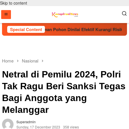
Skip to content
Sebut Penanaman Pohon Dinilai Efektif Kurangi Risiko Karhutl
Special Content
Home
Nasional
Netral di Pemilu 2024, Polri
Tak Ragu Beri Sanksi Tegas
Bagi Anggota yang
Melanggar
Superadmin
Sunday, 17 December 2023
358 views