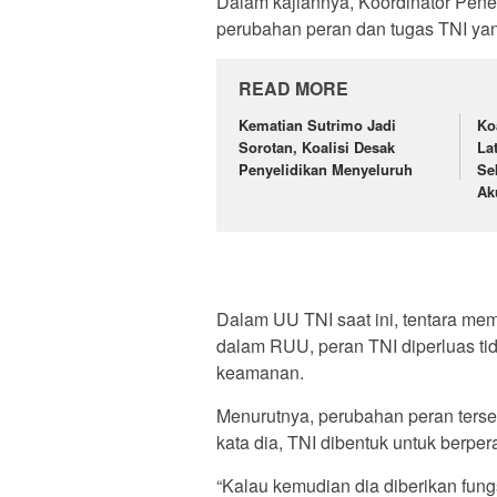
Dalam kajiannya, Koordinator Pene
perubahan peran dan tugas TNI yan
READ MORE
Kematian Sutrimo Jadi
Koa
Sorotan, Koalisi Desak
La
Penyelidikan Menyeluruh
Se
Ak
Dalam UU TNI saat ini, tentara mem
dalam RUU, peran TNI diperluas ti
keamanan.
Menurutnya, perubahan peran terse
kata dia, TNI dibentuk untuk berpe
“Kalau kemudian dia diberikan fun