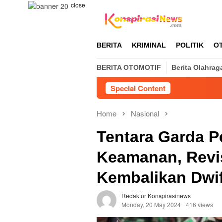
Skip
close
to
content
BERITA
KRIMINAL
POLITIK
O
BERITA OTOMOTIF
Berita Olahrag
Special Content
Home
Nasional
Tentara Garda 
Keamanan, Revis
Kembalikan Dwif
Redaktur Konspirasinews
Monday, 20 May 2024
416 views