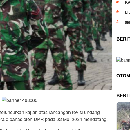
KA
LI
#
BERI
OTOM
BERI
 meluncurkan kajian atas rancangan revisi undang-
ra dibahas oleh DPR pada 22 Mei 2024 mendatang.