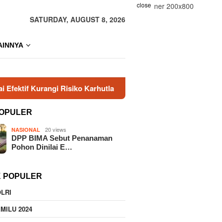
close
SATURDAY, AUGUST 8, 2026
AINNYA
gi Risiko Karhutla
Era Baru KBPP Polri Dimulai, Peng
OPULER
20 views
NASIONAL
DPP BIMA Sebut Penanaman
Pohon Dinilai E…
K POPULER
LRI
MILU 2024