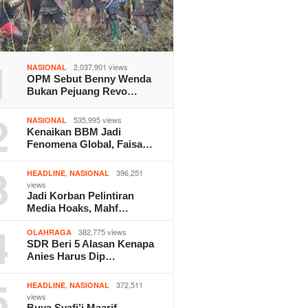
1
2,037,901 views
NASIONAL
OPM Sebut Benny Wenda
Bukan Pejuang Revo…
2
535,995 views
NASIONAL
Kenaikan BBM Jadi
Fenomena Global, Faisa…
3
,
396,251
HEADLINE
NASIONAL
views
Jadi Korban Pelintiran
Media Hoaks, Mahf…
4
382,775 views
OLAHRAGA
SDR Beri 5 Alasan Kenapa
Anies Harus Dip…
5
,
372,511
HEADLINE
NASIONAL
views
Buya Syafi’i Maarif