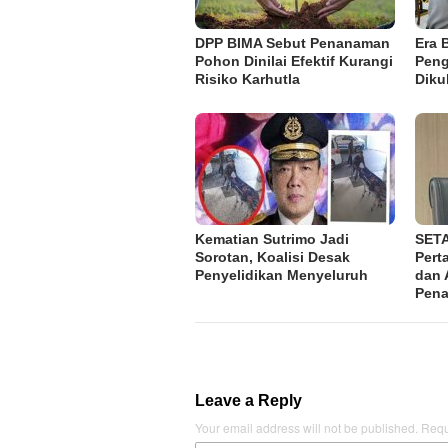
DPP BIMA Sebut Penanaman
Era 
Pohon Dinilai Efektif Kurangi
Peng
Risiko Karhutla
Diku
Kematian Sutrimo Jadi
SETA
Sorotan, Koalisi Desak
Pert
Penyelidikan Menyeluruh
dan 
Pena
Leave a Reply
Your email address will not be published.
Requ