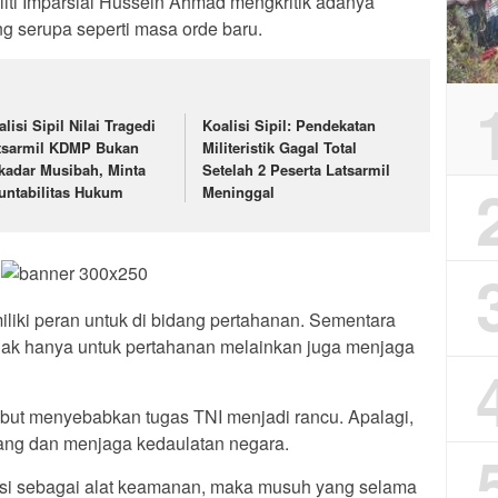
liti Imparsial Hussein Ahmad mengkritik adanya
g serupa seperti masa orde baru.
lisi Sipil Nilai Tragedi
Koalisi Sipil: Pendekatan
tsarmil KDMP Bukan
Militeristik Gagal Total
kadar Musibah, Minta
Setelah 2 Peserta Latsarmil
untabilitas Hukum
Meninggal
iliki peran untuk di bidang pertahanan. Sementara
dak hanya untuk pertahanan melainkan juga menjaga
but menyebabkan tugas TNI menjadi rancu. Apalagi,
rang dan menjaga kedaulatan negara.
gsi sebagai alat keamanan, maka musuh yang selama