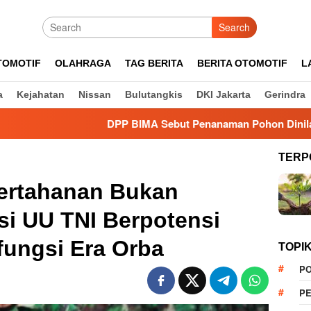
Search
TOMOTIF
OLAHRAGA
TAG BERITA
BERITA OTOMOTIF
L
a
Kejahatan
Nissan
Bulutangkis
DKI Jakarta
Gerindra
DPP BIMA Sebut Penanaman Pohon Dinilai Efektif Kuran
TERP
Pertahanan Bukan
i UU TNI Berpotensi
ungsi Era Orba
TOPI
PO
PE