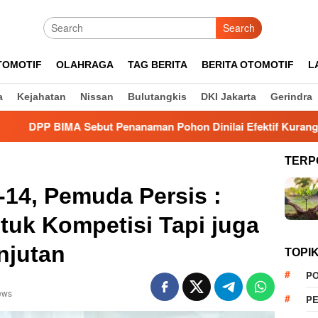
Search
TOMOTIF
OLAHRAGA
TAG BERITA
BERITA OTOMOTIF
L
a
Kejahatan
Nissan
Bulutangkis
DKI Jakarta
Gerindra
Sebut Penanaman Pohon Dinilai Efektif Kurangi Risiko Karhutl
TERP
14, Pemuda Persis :
uk Kompetisi Tapi juga
njutan
TOPI
PO
ews
PE