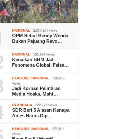
1
2,037,901 views
NASIONAL
OPM Sebut Benny Wenda
Bukan Pejuang Revo…
2
535,994 views
NASIONAL
Kenaikan BBM Jadi
Fenomena Global, Faisa…
3
,
396,250
HEADLINE
NASIONAL
views
Jadi Korban Pelintiran
Media Hoaks, Mahf…
4
382,775 views
OLAHRAGA
SDR Beri 5 Alasan Kenapa
Anies Harus Dip…
5
,
372,511
HEADLINE
NASIONAL
views
Buya Syafi’i Maarif