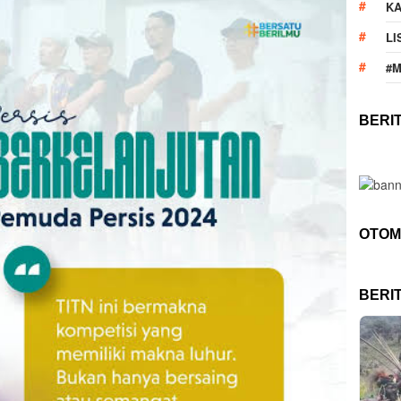
KA
LI
#
BERI
OTOM
BERI