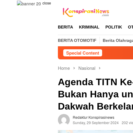
Skip
close
to
content
BERITA
KRIMINAL
POLITIK
O
BERITA OTOMOTIF
Berita Olahrag
Special Content
DPP BIMA 
Home
Nasional
Agenda TITN Ke-
Bukan Hanya unt
Dakwah Berkela
Redaktur Konspirasinews
Sunday, 29 September 2024
202 vi