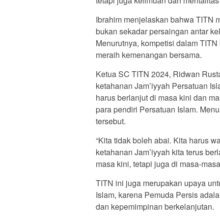
tetapi juga keilmuan dan mentalita
Ibrahim menjelaskan bahwa TITN me
bukan sekadar persaingan antar k
Menurutnya, kompetisi dalam TIT
meraih kemenangan bersama.
Ketua SC TITN 2024, Ridwan Rus
ketahanan Jam’iyyah Persatuan Isl
harus berlanjut di masa kini dan m
para pendiri Persatuan Islam. Men
tersebut.
“Kita tidak boleh abai. Kita harus 
ketahanan Jam’iyyah kita terus berl
masa kini, tetapi juga di masa-mas
TITN ini juga merupakan upaya un
Islam, karena Pemuda Persis adal
dan kepemimpinan berkelanjutan.