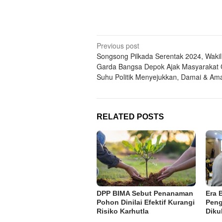
Post
Previous post
Songsong Pilkada Serentak 2024, Wakil
navigation
Garda Bangsa Depok Ajak Masyarakat 
Suhu Politik Menyejukkan, Damai & Am
RELATED POSTS
DPP BIMA Sebut Penanaman
Era 
Pohon Dinilai Efektif Kurangi
Peng
Risiko Karhutla
Diku