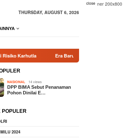
close
THURSDAY, AUGUST 6, 2026
AINNYA
a
Era Baru KBPP Polri Dimulai, Pengurus Baru Resmi 
OPULER
14 views
NASIONAL
DPP BIMA Sebut Penanaman
Pohon Dinilai E…
K POPULER
LRI
MILU 2024