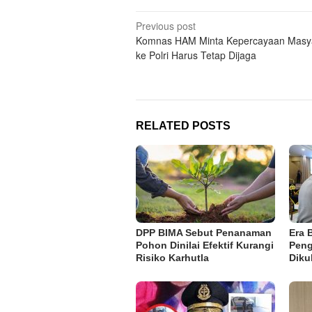
Post
Previous post
Komnas HAM Minta Kepercayaan Masy
navigation
ke Polri Harus Tetap Dijaga
RELATED POSTS
DPP BIMA Sebut Penanaman
Era 
Pohon Dinilai Efektif Kurangi
Peng
Risiko Karhutla
Diku