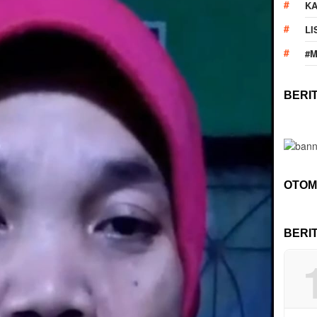
KA
LI
#
BERI
OTOM
BERI