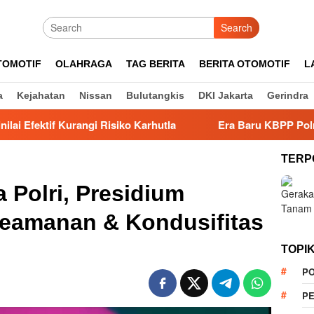
Search
TOMOTIF
OLAHRAGA
TAG BERITA
BERITA OTOMOTIF
L
a
Kejahatan
Nissan
Bulutangkis
DKI Jakarta
Gerindra
rangi Risiko Karhutla
Era Baru KBPP Polri Dimulai, P
TERP
a Polri, Presidium
 Keamanan & Kondusifitas
TOPI
PO
PE