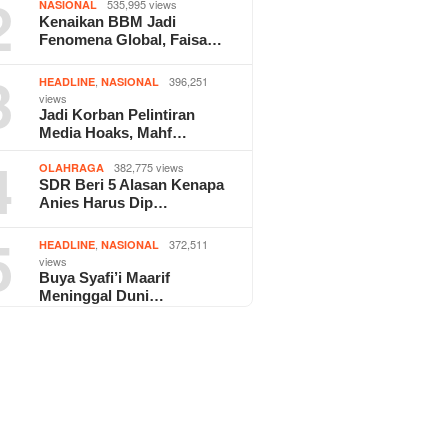
2
535,995 views
NASIONAL
Kenaikan BBM Jadi
Fenomena Global, Faisa…
3
,
396,251
HEADLINE
NASIONAL
views
Jadi Korban Pelintiran
Media Hoaks, Mahf…
4
382,775 views
OLAHRAGA
SDR Beri 5 Alasan Kenapa
Anies Harus Dip…
5
,
372,511
HEADLINE
NASIONAL
views
Buya Syafi’i Maarif
Meninggal Duni…