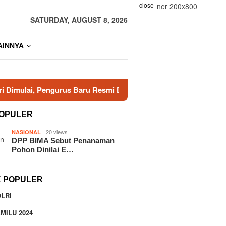
close
SATURDAY, AUGUST 8, 2026
AINNYA
engurus Baru Resmi Dikukuhkan
Tak Ada Titipan! Nilai 
OPULER
20 views
NASIONAL
DPP BIMA Sebut Penanaman
Pohon Dinilai E…
K POPULER
LRI
MILU 2024