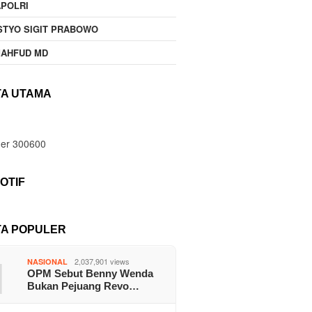
POLRI
STYO SIGIT PRABOWO
MAHFUD MD
TA UTAMA
OTIF
TA POPULER
1
2,037,901 views
NASIONAL
OPM Sebut Benny Wenda
Bukan Pejuang Revo…