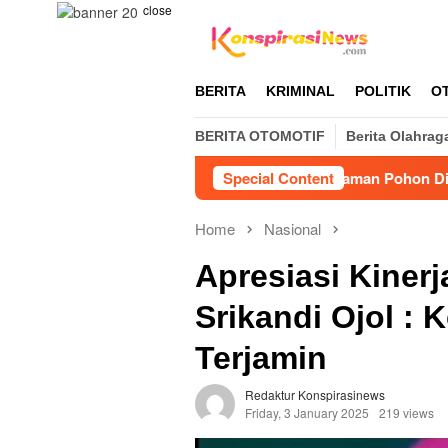
Skip
close
to
content
BERITA
KRIMINAL
POLITIK
O
BERITA OTOMOTIF
Berita Olahrag
DPP BIMA Sebut Penanaman Pohon Dinilai Efektif Ku
Special Content
Home
Nasional
Apresiasi Kinerj
Srikandi Ojol :
Terjamin
Redaktur Konspirasinews
Friday, 3 January 2025
219 views