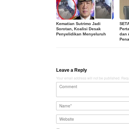
Kematian Sutrimo Jadi
SETA
Sorotan, Koalisi Desak
Pert
Penyelidikan Menyeluruh
dan 
Pena
Leave a Reply
Your email address will not be published.
Requ