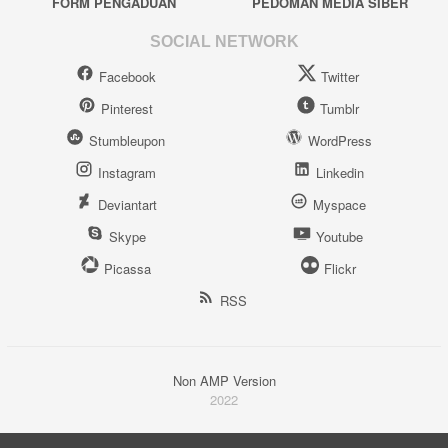
FORM PENGADUAN
PEDOMAN MEDIA SIBER
SOCIAL NETWORK
Facebook
Twitter
Pinterest
Tumblr
Stumbleupon
WordPress
Instagram
Linkedin
Deviantart
Myspace
Skype
Youtube
Picassa
Flickr
RSS
Non AMP Version
2022