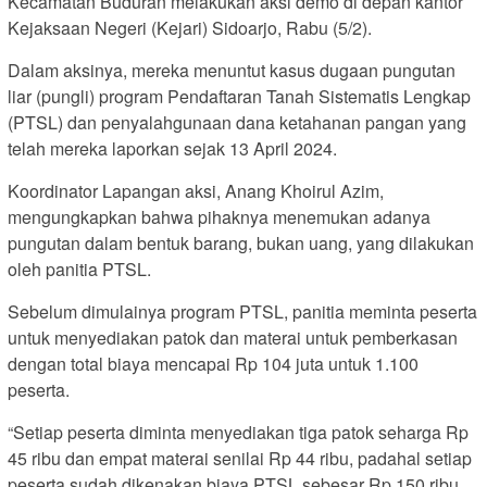
Kecamatan Buduran melakukan aksi demo di depan kantor
Kejaksaan Negeri (Kejari) Sidoarjo, Rabu (5/2).
Dalam aksinya, mereka menuntut kasus dugaan pungutan
liar (pungli) program Pendaftaran Tanah Sistematis Lengkap
(PTSL) dan penyalahgunaan dana ketahanan pangan yang
telah mereka laporkan sejak 13 April 2024.
Koordinator Lapangan aksi, Anang Khoirul Azim,
mengungkapkan bahwa pihaknya menemukan adanya
pungutan dalam bentuk barang, bukan uang, yang dilakukan
oleh panitia PTSL.
Sebelum dimulainya program PTSL, panitia meminta peserta
untuk menyediakan patok dan materai untuk pemberkasan
dengan total biaya mencapai Rp 104 juta untuk 1.100
peserta.
“Setiap peserta diminta menyediakan tiga patok seharga Rp
45 ribu dan empat materai senilai Rp 44 ribu, padahal setiap
peserta sudah dikenakan biaya PTSL sebesar Rp 150 ribu.