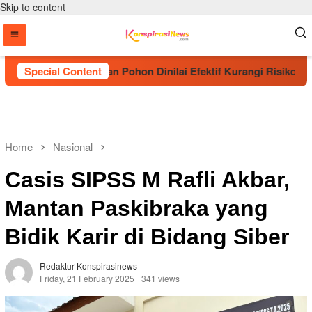
Skip to content
ebut Penanaman Pohon Dinilai Efektif Kurangi Risiko Karhutla
Special Content
Home
Nasional
Casis SIPSS M Rafli Akbar,
Mantan Paskibraka yang
Bidik Karir di Bidang Siber
Redaktur Konspirasinews
Friday, 21 February 2025
341 views