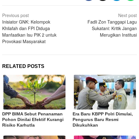
Post
Previous post
Next post
navigation
Inisiator GNK: Kelompok
Fadli Zon Tanggapi Lagu
Khilafah dan FPI Diduga
Sukatani: Kritik Jangan
Manfaatkan Isu PIK 2 untuk
Merugikan Institusi
Provokasi Masyarakat
RELATED POSTS
DPP BIMA Sebut Penanaman
Era Baru KBPP Polri Dimulai,
Pohon Dinilai Efektif Kurangi
Pengurus Baru Resmi
Risiko Karhutla
Dikukuhkan