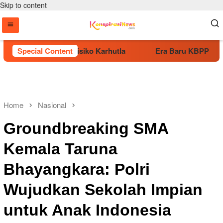
Skip to content
ktif Kurangi Risiko Karhutla
Special Content
Era Baru KBPP Polri Dimu
Home
Nasional
Groundbreaking SMA
Kemala Taruna
Bhayangkara: Polri
Wujudkan Sekolah Impian
untuk Anak Indonesia