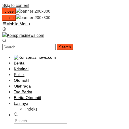
Skip to content
close
close
Mobile Menu
Search
Berita
Kriminal
Politik
Otomotif
Olahraga
Tag Berita
Berita Otomotif
Lainnya
Indeks