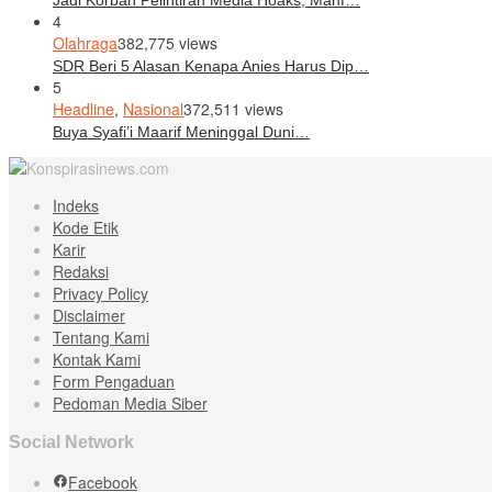
4
Olahraga
382,775 views
SDR Beri 5 Alasan Kenapa Anies Harus Dip…
5
Headline
,
Nasional
372,511 views
Buya Syafi’i Maarif Meninggal Duni…
Indeks
Kode Etik
Karir
Redaksi
Privacy Policy
Disclaimer
Tentang Kami
Kontak Kami
Form Pengaduan
Pedoman Media Siber
Social Network
Facebook