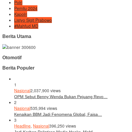
Polri
Pemilu 2024
Kapolri
Listyo Sigit Prabowo
#Mahfud MD
Berita Utama
Otomotif
Berita Populer
1
Nasional
2,037,900 views
OPM Sebut Benny Wenda Bukan Pejuang Revo…
2
Nasional
535,994 views
Kenaikan BBM Jadi Fenomena Global, Faisa…
3
Headline
,
Nasional
396,250 views
Jadi Korban Pelintiran Media Hoaks, Mahf…