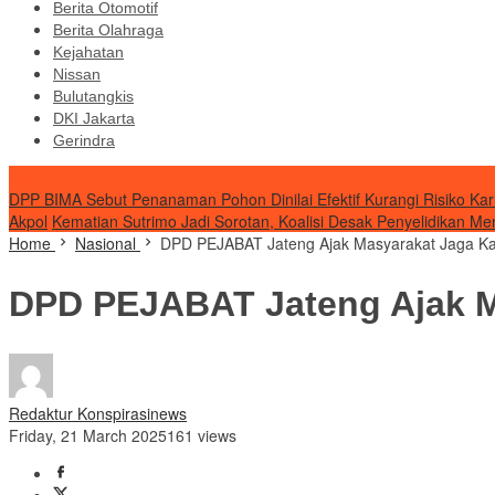
Berita Otomotif
Berita Olahraga
Kejahatan
Nissan
Bulutangkis
DKI Jakarta
Gerindra
Special Content
DPP BIMA Sebut Penanaman Pohon Dinilai Efektif Kurangi Risiko Kar
Akpol
Kematian Sutrimo Jadi Sorotan, Koalisi Desak Penyelidikan Me
Home
Nasional
DPD PEJABAT Jateng Ajak Masyarakat Jaga K
DPD PEJABAT Jateng Ajak 
Redaktur Konspirasinews
Friday, 21 March 2025
161 views