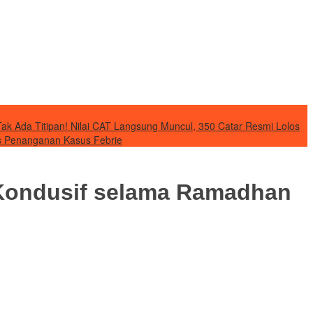
Tak Ada Titipan! Nilai CAT Langsung Muncul, 350 Catar Resmi Lolos
as Penanganan Kasus Febrie
Kondusif selama Ramadhan