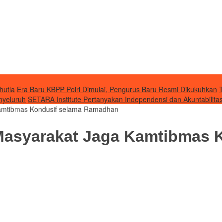
hutla
Era Baru KBPP Polri Dimulai, Pengurus Baru Resmi Dikukuhkan
nyeluruh
SETARA Institute Pertanyakan Independensi dan Akuntabilit
amtibmas Kondusif selama Ramadhan
Masyarakat Jaga Kamtibmas 