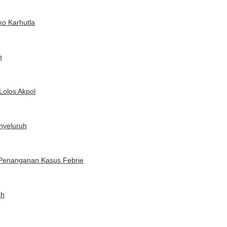
ko Karhutla
n
Lolos Akpol
nyeluruh
s Penanganan Kasus Febrie
uh