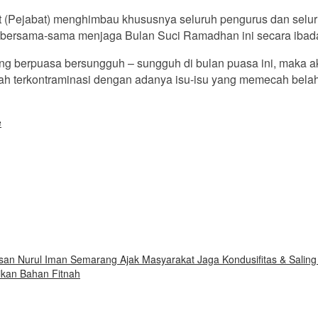
 (Pejabat) menghimbau khususnya seluruh pengurus dan selur
a bersama-sama menjaga Bulan Suci Ramadhan ini secara ibada
ang berpuasa bersungguh – sungguh di bulan puasa ini, maka a
h terkontraminasi dengan adanya isu-isu yang memecah belah
e
n Nurul Iman Semarang Ajak Masyarakat Jaga Kondusifitas & Saling 
kan Bahan Fitnah