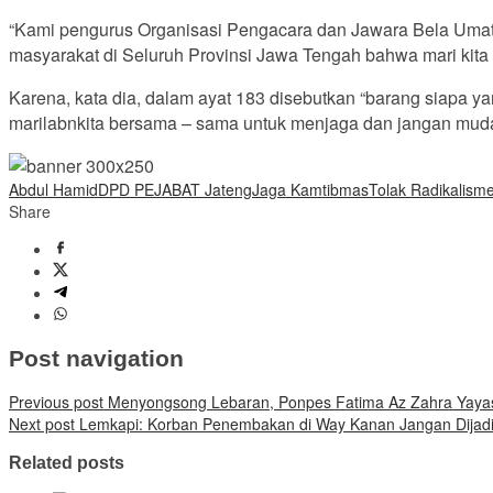
“Kami pengurus Organisasi Pengacara dan Jawara Bela Umat
masyarakat di Seluruh Provinsi Jawa Tengah bahwa mari kit
Karena, kata dia, dalam ayat 183 disebutkan “barang siapa y
marilabnkita bersama – sama untuk menjaga dan jangan muda
Abdul Hamid
DPD PEJABAT Jateng
Jaga Kamtibmas
Tolak Radikalism
Share
Post navigation
Previous post
Menyongsong Lebaran, Ponpes Fatima Az Zahra Yayasa
Next post
Lemkapi: Korban Penembakan di Way Kanan Jangan Dijadi
Related posts