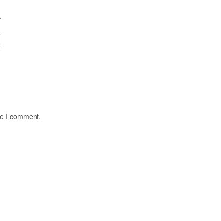
*
me I comment.