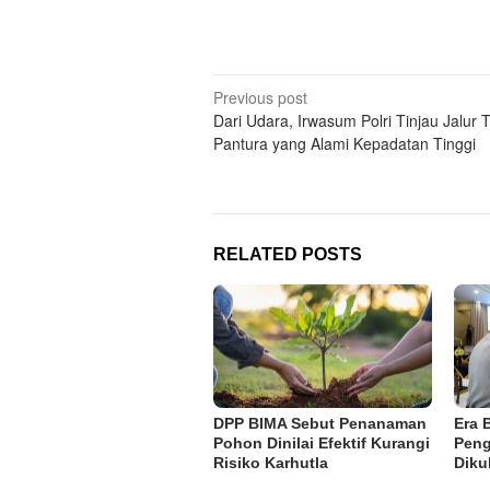
Post
Previous post
Dari Udara, Irwasum Polri Tinjau Jalur 
navigation
Pantura yang Alami Kepadatan Tinggi
RELATED POSTS
DPP BIMA Sebut Penanaman
Era 
Pohon Dinilai Efektif Kurangi
Peng
Risiko Karhutla
Diku