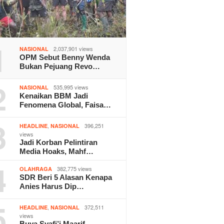
1
2,037,901 views
NASIONAL
OPM Sebut Benny Wenda
Bukan Pejuang Revo…
2
535,995 views
NASIONAL
Kenaikan BBM Jadi
Fenomena Global, Faisa…
3
,
396,251
HEADLINE
NASIONAL
views
Jadi Korban Pelintiran
Media Hoaks, Mahf…
4
382,775 views
OLAHRAGA
SDR Beri 5 Alasan Kenapa
Anies Harus Dip…
5
,
372,511
HEADLINE
NASIONAL
views
Buya Syafi’i Maarif