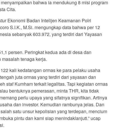
k menyampaikan bahwa ia mendukung 8 misi program
ta Cita.
ktur Ekonomi Badan Intelijen Keamanan Polri
ncoro S.I.K., M.Si. mengungkap data bahwa per 12
nesia sebanyak 603.972, yang terdiri dari Yayasan
,1 persen. Peringkat kedua ada di desa dan
n masalah tenaga kerja.
h 122 kali kedatangan ormas ke para pelaku usaha
engah juta ormas yang terdiri dari yayasan dan
oleh staf Kumham terkait legalitas. Tapi kegiatan ormas
alau bentuknya pemerasan, minta THR, kita tidak
a memang perlu upaya yang sifatnya signifikan. Artinya
 usaha dan investor. Kemudian rambunya jelas. Dan
n salah satu unsur kepolisian yang terdepan, mencium
uka pintu dan kami siap menindaklanjuti.” ucap
si.