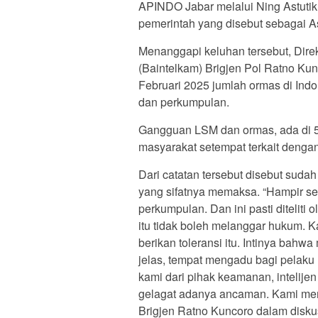
APINDO Jabar melalui Ning Astuti
pemerintah yang disebut sebagai As
Menanggapi keluhan tersebut, Dire
(Baintelkam) Brigjen Pol Ratno Ku
Februari 2025 jumlah ormas di Indo
dan perkumpulan.
Gangguan LSM dan ormas, ada di 51
masyarakat setempat terkait denga
Dari catatan tersebut disebut suda
yang sifatnya memaksa. “Hampir set
perkumpulan. Dan ini pasti diteliti 
itu tidak boleh melanggar hukum. K
berikan toleransi itu. Intinya bahw
jelas, tempat mengadu bagi pelaku
kami dari pihak keamanan, intelije
gelagat adanya ancaman. Kami memb
Brigjen Ratno Kuncoro dalam disku