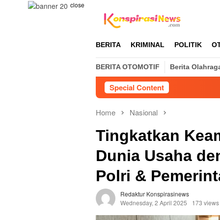
Skip
close
to
content
BERITA
KRIMINAL
POLITIK
O
BERITA OTOMOTIF
Berita Olahrag
Special Content
Home
Nasional
Tingkatkan Kea
Dunia Usaha de
Polri & Pemerin
Redaktur Konspirasinews
Wednesday, 2 April 2025
173 views