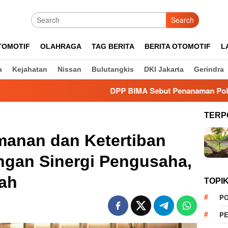
Search
TOMOTIF
OLAHRAGA
TAG BERITA
BERITA OTOMOTIF
L
a
Kejahatan
Nissan
Bulutangkis
DKI Jakarta
Gerindra
DPP BIMA Sebut Penanaman Pohon Dinilai Efekt
TERP
manan dan Ketertiban
ngan Sinergi Pengusaha,
tah
TOPI
PO
PE