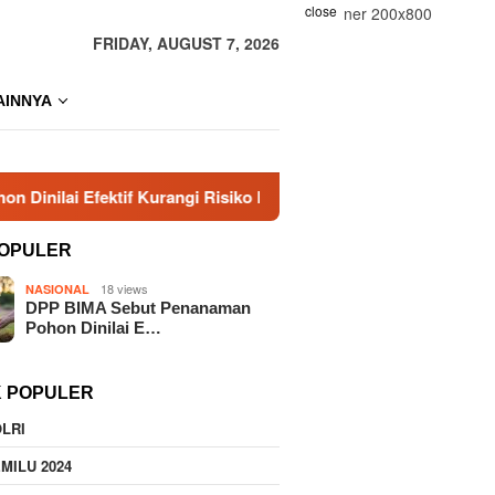
close
FRIDAY, AUGUST 7, 2026
AINNYA
if Kurangi Risiko Karhutla
Era Baru KBPP Polri Dimula
OPULER
18 views
NASIONAL
DPP BIMA Sebut Penanaman
Pohon Dinilai E…
K POPULER
LRI
MILU 2024