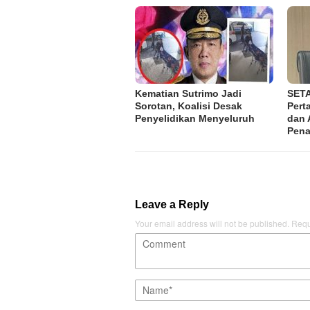
Kematian Sutrimo Jadi
SETA
Sorotan, Koalisi Desak
Pert
Penyelidikan Menyeluruh
dan 
Pena
Leave a Reply
Your email address will not be published.
Requ