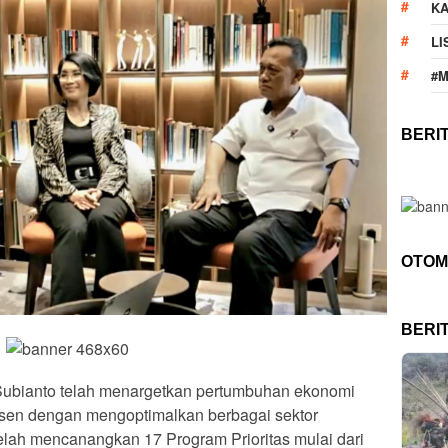
KA
LI
#
BERI
OTOM
BERI
ubianto telah menargetkan pertumbuhan ekonomi
sen dengan mengoptimalkan berbagai sektor
elah mencanangkan 17 Program Prioritas mulai dari