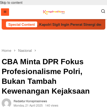
Skip to content
tan Tapak Suci, Kapolri Sigit Ingin Pererat Sinergi dengan M
Special Content
Home
Nasional
CBA Minta DPR Fokus
Profesionalisme Polri,
Bukan Tambah
Kewenangan Kejaksaan
Redaktur Konspirasinews
Monday, 21 April 2025
140 views