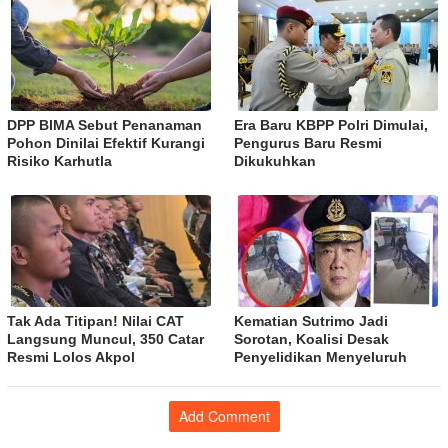
DPP BIMA Sebut Penanaman
Era Baru KBPP Polri Dimulai,
Pohon Dinilai Efektif Kurangi
Pengurus Baru Resmi
Risiko Karhutla
Dikukuhkan
Tak Ada Titipan! Nilai CAT
Kematian Sutrimo Jadi
Langsung Muncul, 350 Catar
Sorotan, Koalisi Desak
Resmi Lolos Akpol
Penyelidikan Menyeluruh
Add Comment