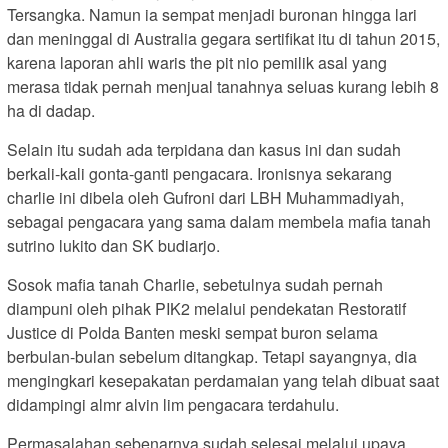
Tersangka. Namun ia sempat menjadi buronan hingga lari
dan meninggal di Australia gegara sertifikat itu di tahun 2015,
karena laporan ahli waris the pit nio pemilik asal yang
merasa tidak pernah menjual tanahnya seluas kurang lebih 8
ha di dadap.
Selain itu sudah ada terpidana dan kasus ini dan sudah
berkali-kali gonta-ganti pengacara. Ironisnya sekarang
charlie ini dibela oleh Gufroni dari LBH Muhammadiyah,
sebagai pengacara yang sama dalam membela mafia tanah
sutrino lukito dan SK budiarjo.
Sosok mafia tanah Charlie, sebetulnya sudah pernah
diampuni oleh pihak PIK2 melalui pendekatan Restoratif
Justice di Polda Banten meski sempat buron selama
berbulan-bulan sebelum ditangkap. Tetapi sayangnya, dia
mengingkari kesepakatan perdamaian yang telah dibuat saat
didampingi almr alvin lim pengacara terdahulu.
Permasalahan sebenarnya sudah selesai melalui upaya