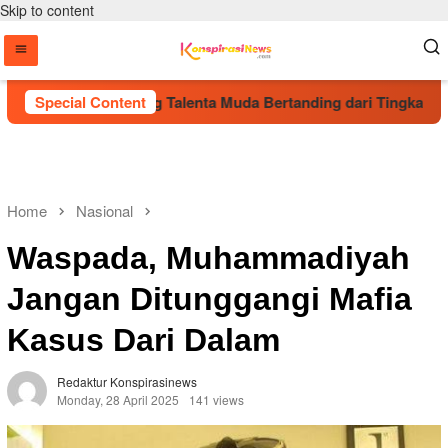
Skip to content
26 Beri Ruang Talenta Muda Bertanding dari Tingkat Polres
Special Content
Home
Nasional
Waspada, Muhammadiyah
Jangan Ditunggangi Mafia
Kasus Dari Dalam
Redaktur Konspirasinews
Monday, 28 April 2025
141 views