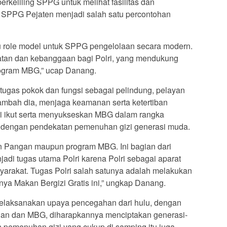
eliling SPPG untuk melihat fasilitas dan
SPPG Pejaten menjadi salah satu percontohan
u role model untuk SPPG pengelolaan secara modern.
atan dan kebanggaan bagi Polri, yang mendukung
rogram MBG,” ucap Danang.
tugas pokok dan fungsi sebagai pelindung, pelayan
ambah dia, menjaga keamanan serta ketertiban
ri ikut serta menyukseskan MBG dalam rangka
dengan pendekatan pemenuhan gizi generasi muda.
 Pangan maupun program MBG. Ini bagian dari
jadi tugas utama Polri karena Polri sebagai aparat
arakat. Tugas Polri salah satunya adalah melakukan
ya Makan Bergizi Gratis ini,” ungkap Danang.
elaksanakan upaya pencegahan dari hulu, dengan
gan dan MBG, diharapkannya menciptakan generasi-
pemenuhan gizi yang cukup di samping itu juga