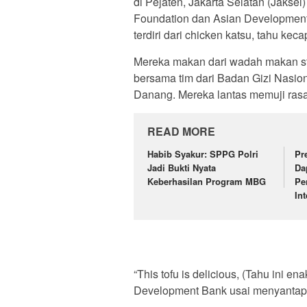
di Pejaten, Jakarta Selatan (Jaksel)
Foundation dan Asian Developmen
terdiri dari chicken katsu, tahu kec
Mereka makan dari wadah makan st
bersama tim dari Badan Gizi Nasio
Danang. Mereka lantas memuji rasa
READ MORE
Habib Syakur: SPPG Polri
Pr
Jadi Bukti Nyata
Da
Keberhasilan Program MBG
Pe
In
“This tofu is delicious, (Tahu ini en
Development Bank usai menyantap