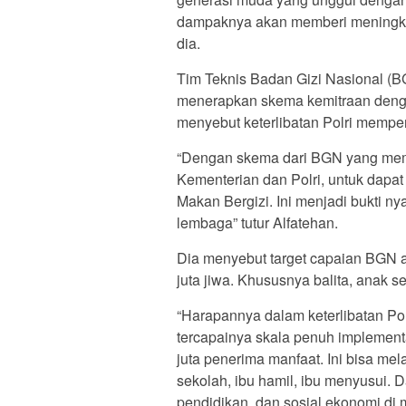
dampaknya akan memberi meningkatka
dia.
Tim Teknis Badan Gizi Nasional (B
menerapkan skema kemitraan deng
menyebut keterlibatan Polri mempe
“Dengan skema dari BGN yang memb
Kementerian dan Polri, untuk dapat
Makan Bergizi. Ini menjadi bukti ny
lembaga” tutur Alfatehan.
Dia menyebut target capaian BGN 
juta jiwa. Khususnya balita, anak s
“Harapannya dalam keterlibatan Po
tercapainya skala penuh implemen
juta penerima manfaat. Ini bisa mel
sekolah, ibu hamil, ibu menyusui.
pendidikan, dan sosial ekonomi di m