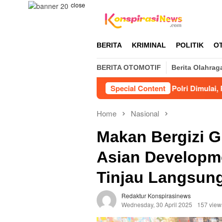
Skip
close
to
content
BERITA
KRIMINAL
POLITIK
O
BERITA OTOMOTIF
Berita Olahrag
Karhutla
Era Baru KBPP Polri Dimulai, Pengurus Baru 
Special Content
Home
Nasional
Makan Bergizi Gr
Asian Developme
Tinjau Langsun
Redaktur Konspirasinews
Wednesday, 30 April 2025
157 view