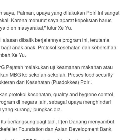
n saya, Paiman, upaya yang dilakukan Polri ini sangat
kal. Karena menurut saya aparat kepolisian harus
a oleh masyarakat,” tutur Xe Yu.
 alasan dibalik berjalannya program ini, terutama
bagi anak-anak. Protokol kesehatan dan kebersihan
ambah Xe Yu.
SPPG Pejaten melakukan uji keamanan makanan atau
ikan MBG ke sekolah-sekolah. Proses food security
okteran dan Kesehatan (Pusdokkes) Polri.
n protokol kesehatan, quality and hygiene control,
program di negara lain, sebagai upaya menghindari
si yang kurang,” pungkas dia.
itu berlangsung pagi tadi. Irjen Danang menyambut
ckefeller Foundation dan Asian Development Bank.