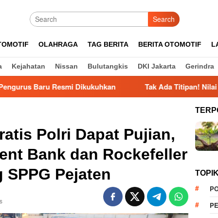
Search
TOMOTIF
OLAHRAGA
TAG BERITA
BERITA OTOMOTIF
L
a
Kejahatan
Nissan
Bulutangkis
DKI Jakarta
Gerindra
Resmi Dikukuhkan
Tak Ada Titipan! Nilai CAT Langsung 
TERP
atis Polri Dapat Pujian,
nt Bank dan Rockefeller
g SPPG Pejaten
TOPI
PO
s
PE