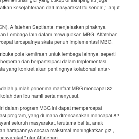
n kesejahteraan dari masyarakat itu sendiri,” lanjut
GN), Alfatehan Septianta, menjelaskan pihaknya
an Lembaga lain dalam mewujudkan MBG. Alfatehan
rcepat tercapainya skala penuh implementasi MBG.
uka pola kemitraan untuk lembaga lainnya, seperti
 berperan dan berpartisipasi dalam implementasi
ata yang konkret akan pentingnya kolaborasi antar-
adalah jumlah penerima manfaat MBG mencapai 82
ekolah dan ibu hamil serta menyusui.
lri dalam program MBG ini dapat mempercepat
tasi program, yang di mana direncanakan mencapai 82
ayani seluruh masyarakat, terutama balita, anak
 Dan harapannya secara maksimal meningkatkan gizi,
asyarakat,” ujar Alfatehan.