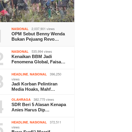
1
2,037,901 views
NASIONAL
OPM Sebut Benny Wenda
Bukan Pejuang Revo…
2
535,994 views
NASIONAL
Kenaikan BBM Jadi
Fenomena Global, Faisa…
3
,
396,250
HEADLINE
NASIONAL
views
Jadi Korban Pelintiran
Media Hoaks, Mahf…
4
382,775 views
OLAHRAGA
SDR Beri 5 Alasan Kenapa
Anies Harus Dip…
5
,
372,511
HEADLINE
NASIONAL
views
Buya Syafi’i Maarif