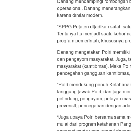
Danang mendampingi rombongan berk
operasional. Danang menerangkan 
karena dinilai modern.
“SPPG Pejaten dijadikan salah sat
Tentunya itu menjadi suatu kehorm
program pemerintah, khususnya p
Danang mengatakan Polri memiliki 
dan pengayom masyarakat. Juga, t
masyarakat (kamtibmas). Maka Pol
pencegahan gangguan kamtibmas, 
“Polri mendukung penuh Ketahanan
tanggung jawab Polri, dan juga men
pelindung, pengayom, pelayan masy
prevensif, pencegahan dengan adan
“Juga upaya Polri bersama sama m
mulai dari program ketahanan Pan
generasi muda yang unggul dengan 