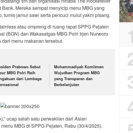
 didatangi tim dari organisasi nirlaba The Rockefeller
t Bank. Mereka sempat menyicip menu MBG yang
ap, tumis jamur sawi serta pencuci mulut yakni pisang.
ainless atau ompreng di ruang rapat SPPG Pejaten
nal (BGN) dan Wakasatgas MBG Polri Irjen Nurworo
 dari menu makanan tersebut.
esiden Prabowo Sebut
Muhammadiyah Komitmen
pur MBG Polri Raih
Wujudkan Program MBG
ngakuan dari Lembaga
yang Transparan dan
ternasional
Berkelanjutan
ak),” ucap salah satu perwakilan dari Asian
 menu MBG di SPPG Pejaten, Rabu (30/4/2025).