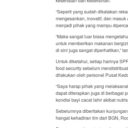
kesehatan dan kebersihan.
“Seperti yang sudah dikatakan reka
mengesankan, inovatif, dan masuk a
menjadi pihak yang mampu dipercay
“Maka sangat luar biasa mengetahui
untuk memberikan makanan bergizi 
di sini juga sangat diperhatikan,” t
Untuk diketahui, setiap harinya 
food security sebelum mendistribus
dilakukan oleh personel Pusat Ked
“Saya harap pihak yang melaksanaka
dapat diterapkan juga di berbagai 
kondisi bayi cacat lahir akibat nutri
Sebelumnya diberitakan kunjungan 
hangat kehadiran tim dari BGN, Ro