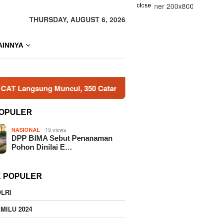
close
THURSDAY, AUGUST 6, 2026
AINNYA
Muncul, 350 Catar Resmi Lolos Akpol
Kematian Sutrimo J
OPULER
15 views
NASIONAL
DPP BIMA Sebut Penanaman
Pohon Dinilai E…
K POPULER
LRI
MILU 2024