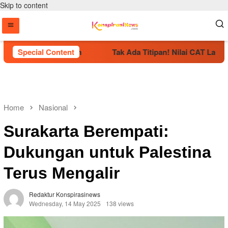
Skip to content
Resmi Dikukuhkan
Special Content
Tak Ada Titipan! Nilai CAT Langsung 
Home
Nasional
Surakarta Berempati:
Dukungan untuk Palestina
Terus Mengalir
Redaktur Konspirasinews
Wednesday, 14 May 2025
138 views