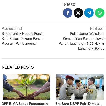
SHARE
Post
Previous post
Next post
navigation
Sinergi untuk Negeri: Persis
Polda Jambi Wujudkan
Kota Bekasi Dukung Penuh
Kemandirian Pangan Lewat
Program Pembangunan
Panen Jagung di 15,25 Hektar
Lahan di 6 Polres
RELATED POSTS
DPP BIMA Sebut Penanaman
Era Baru KBPP Polri Dimulai,