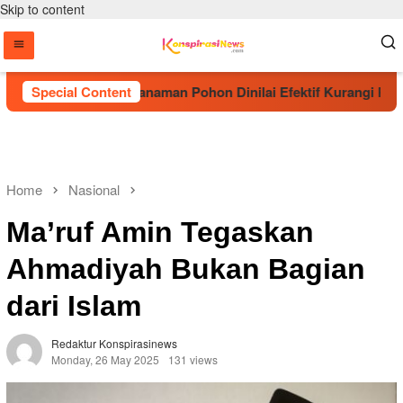
Skip to content
BIMA Sebut Penanaman Pohon Dinilai Efektif Kurangi Risiko Ka
Special Content
Home
Nasional
Ma’ruf Amin Tegaskan
Ahmadiyah Bukan Bagian
dari Islam
Redaktur Konspirasinews
Monday, 26 May 2025
131 views