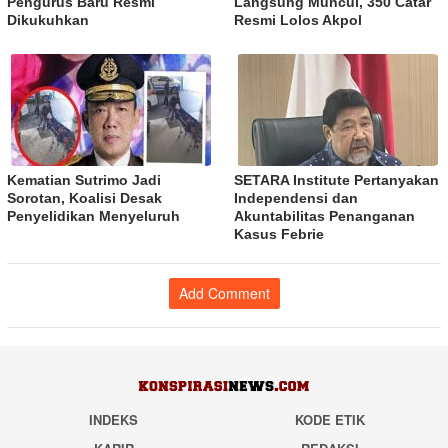
Pengurus Baru Resmi
Langsung Muncul, 350 Catar
Dikukuhkan
Resmi Lolos Akpol
Kematian Sutrimo Jadi
SETARA Institute Pertanyakan
Sorotan, Koalisi Desak
Independensi dan
Penyelidikan Menyeluruh
Akuntabilitas Penanganan
Kasus Febrie
Add Comment
INDEKS
KODE ETIK