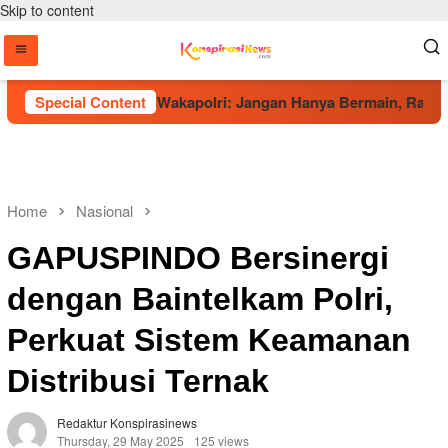
Skip to content
g Talenta Muda, Wakapolri: Jangan Hanya Bermain, Raih Presta
Special Content
Home
Nasional
GAPUSPINDO Bersinergi
dengan Baintelkam Polri,
Perkuat Sistem Keamanan
Distribusi Ternak
Redaktur Konspirasinews
Thursday, 29 May 2025
125 views