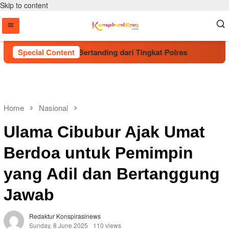
Skip to content
ng Talenta Muda Bertanding dari Tingkat Polres
Special Content
Kapolri
Home
Nasional
Ulama Cibubur Ajak Umat
Berdoa untuk Pemimpin
yang Adil dan Bertanggung
Jawab
Redaktur Konspirasinews
Sunday, 8 June 2025
110 views