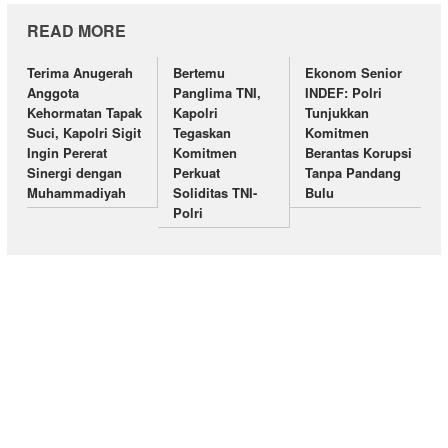
READ MORE
Terima Anugerah
Bertemu
Ekonom Senior
Anggota
Panglima TNI,
INDEF: Polri
Kehormatan Tapak
Kapolri
Tunjukkan
Suci, Kapolri Sigit
Tegaskan
Komitmen
Ingin Pererat
Komitmen
Berantas Korupsi
Sinergi dengan
Perkuat
Tanpa Pandang
Muhammadiyah
Soliditas TNI-
Bulu
Polri