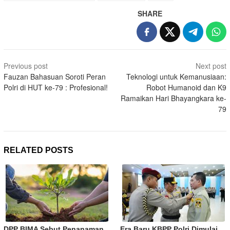
SHARE
Post
Previous post
Next post
navigation
Fauzan Bahasuan Soroti Peran
Teknologi untuk Kemanusiaan:
Polri di HUT ke-79 : Profesional!
Robot Humanoid dan K9
Ramaikan Hari Bhayangkara ke-
79
RELATED POSTS
DPP BIMA Sebut Penanaman
Era Baru KBPP Polri Dimulai,