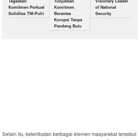
Tegaskan
Tunjukkan
Visionary Leader
Komitmen Perkuat
Komitmen
of National
Soliditas TNI-Polri
Berantas
Security
Korupsi Tanpa
Pandang Bulu
Selain itu, keterlibatan berbagai elemen masyarakat tersebut