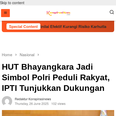
Skip to content
aman Pohon Dinilai Efektif Kurangi Risiko Karhutla
Special Content
E
Home
Nasional
HUT Bhayangkara Jadi
Simbol Polri Peduli Rakyat,
IPTI Tunjukkan Dukungan
Redaktur Konspirasinews
Thursday, 26 June 2025
102 views