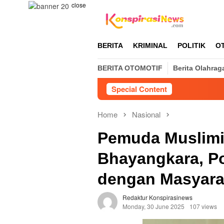
Skip
close
to
content
BERITA
KRIMINAL
POLITIK
O
BERITA OTOMOTIF
Berita Olahrag
Special Content
Home
Nasional
Pemuda Muslimi
Bhayangkara, Po
dengan Masyara
Redaktur Konspirasinews
Monday, 30 June 2025
107 views