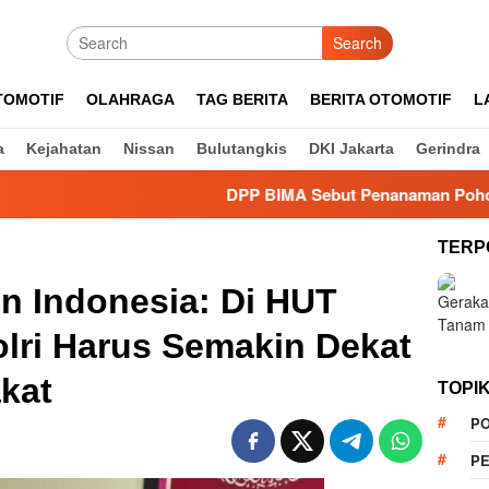
Search
TOMOTIF
OLAHRAGA
TAG BERITA
BERITA OTOMOTIF
L
a
Kejahatan
Nissan
Bulutangkis
DKI Jakarta
Gerindra
DPP BIMA Sebut Penanaman Pohon Dinilai Efe
TERP
n Indonesia: Di HUT
lri Harus Semakin Dekat
kat
TOPI
PO
PE