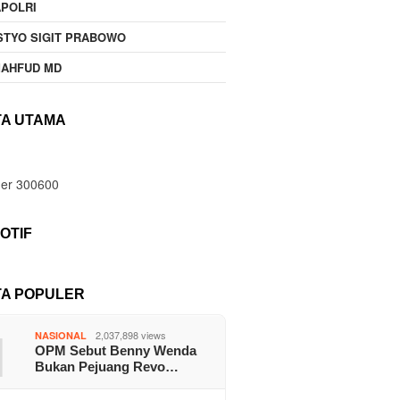
POLRI
STYO SIGIT PRABOWO
MAHFUD MD
TA UTAMA
OTIF
TA POPULER
1
2,037,898 views
NASIONAL
OPM Sebut Benny Wenda
Bukan Pejuang Revo…