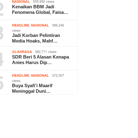
2
535,992 views
NASIONAL
Kenaikan BBM Jadi
Fenomena Global, Faisa…
3
,
396,246
HEADLINE
NASIONAL
views
Jadi Korban Pelintiran
Media Hoaks, Mahf…
4
382,771 views
OLAHRAGA
SDR Beri 5 Alasan Kenapa
Anies Harus Dip…
5
,
372,507
HEADLINE
NASIONAL
views
Buya Syafi’i Maarif
Meninggal Duni…