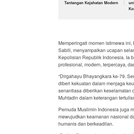
Tantangan Kejahatan Modern
un
Ko
Memperingati momen istimewa ini,
Sabili, menyampaikan ucapan selam
Kepolisian Republik Indonesia. Ia b
profesional, modern, terpercaya, d
“Dirgahayu Bhayangkara ke-79. Semo
diberi kekuatan dalam menjaga keu
senantiasa diberikan keselamatan 
Muhtadin dalam keterangan tertulisn
Pemuda Muslimin Indonesia juga m
mewujudkan keamanan nasional d
humanis dan berkeadilan.