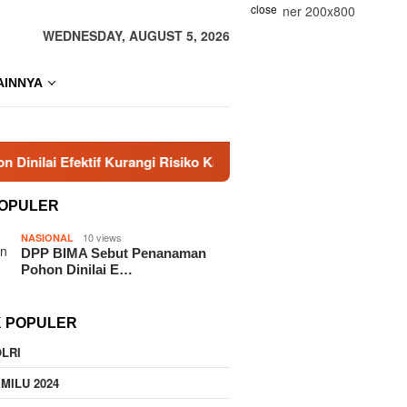
close
WEDNESDAY, AUGUST 5, 2026
AINNYA
ktif Kurangi Risiko Karhutla
Era Baru KBPP Polri Dimu
OPULER
10 views
NASIONAL
DPP BIMA Sebut Penanaman
Pohon Dinilai E…
K POPULER
LRI
MILU 2024