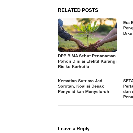
RELATED POSTS
Era 
Peng
Diku
DPP BIMA Sebut Penanaman
Pohon Dinilai Efektif Kurangi
Risiko Karhutla
Kematian Sutrimo Jadi
SETA
Sorotan, Koalisi Desak
Pert
Penyelidikan Menyeluruh
dan 
Pena
Leave a Reply