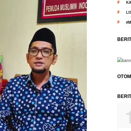
KA
LI
#
BERI
OTOM
BERI