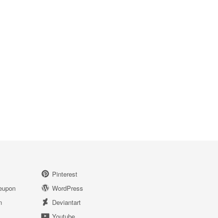
Pinterest
eupon
WordPress
n
Deviantart
Youtube