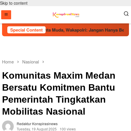
Skip to content
 Panggung Talenta Muda, Wakapolri: Jangan Hanya Bermain, Rai
Special Content
Home
Nasional
Komunitas Maxim Medan
Bersatu Komitmen Bantu
Pemerintah Tingkatkan
Mobilitas Nasional
Redaktur Konspirasinews
Tuesday, 19 August 2025
100 views