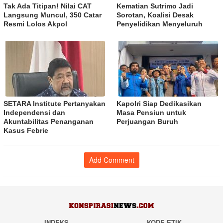
Tak Ada Titipan! Nilai CAT
Kematian Sutrimo Jadi
Langsung Muncul, 350 Catar
Sorotan, Koalisi Desak
Resmi Lolos Akpol
Penyelidikan Menyeluruh
SETARA Institute Pertanyakan
Kapolri Siap Dedikasikan
Independensi dan
Masa Pensiun untuk
Akuntabilitas Penanganan
Perjuangan Buruh
Kasus Febrie
Add Comment
INDEKS
KODE ETIK