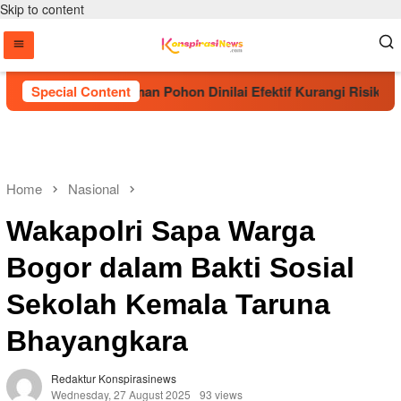
Skip to content
Sebut Penanaman Pohon Dinilai Efektif Kurangi Risiko Karhutl
Special Content
Home
Nasional
Wakapolri Sapa Warga
Bogor dalam Bakti Sosial
Sekolah Kemala Taruna
Bhayangkara
Redaktur Konspirasinews
Wednesday, 27 August 2025
93 views