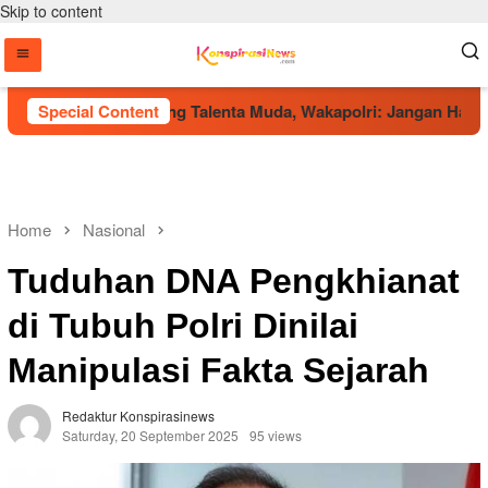
Skip to content
26 Jadi Panggung Talenta Muda, Wakapolri: Jangan Hanya Berma
Special Content
Home
Nasional
Tuduhan DNA Pengkhianat
di Tubuh Polri Dinilai
Manipulasi Fakta Sejarah
Redaktur Konspirasinews
Saturday, 20 September 2025
95 views