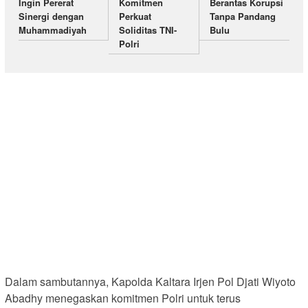
Ingin Pererat
Komitmen
Berantas Korupsi
Sinergi dengan
Perkuat
Tanpa Pandang
Muhammadiyah
Soliditas TNI-
Bulu
Polri
Dalam sambutannya, Kapolda Kaltara Irjen Pol Djati Wiyoto
Abadhy menegaskan komitmen Polri untuk terus