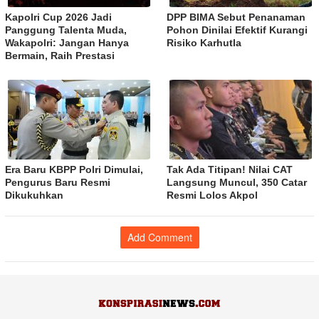
Kapolri Cup 2026 Jadi
DPP BIMA Sebut Penanaman
Panggung Talenta Muda,
Pohon Dinilai Efektif Kurangi
Wakapolri: Jangan Hanya
Risiko Karhutla
Bermain, Raih Prestasi
Era Baru KBPP Polri Dimulai,
Tak Ada Titipan! Nilai CAT
Pengurus Baru Resmi
Langsung Muncul, 350 Catar
Dikukuhkan
Resmi Lolos Akpol
Add Comment