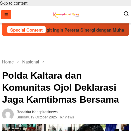
Skip to content
uci, Kapolri Sigit Ingin Pererat Sinergi dengan Muhammadiyah
Special Content
Home
Nasional
Polda Kaltara dan
Komunitas Ojol Deklarasi
Jaga Kamtibmas Bersama
Redaktur Konspirasinews
Sunday, 19 October 2025
67 views