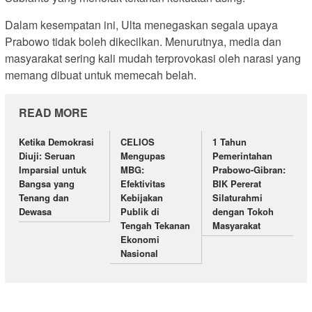
Dalam kesempatan ini, Ulta menegaskan segala upaya
Prabowo tidak boleh dikecilkan. Menurutnya, media dan
masyarakat sering kali mudah terprovokasi oleh narasi yang
memang dibuat untuk memecah belah.
READ MORE
Ketika Demokrasi
CELIOS
1 Tahun
Diuji: Seruan
Mengupas
Pemerintahan
Imparsial untuk
MBG:
Prabowo-Gibran:
Bangsa yang
Efektivitas
BIK Pererat
Tenang dan
Kebijakan
Silaturahmi
Dewasa
Publik di
dengan Tokoh
Tengah Tekanan
Masyarakat
Ekonomi
Nasional