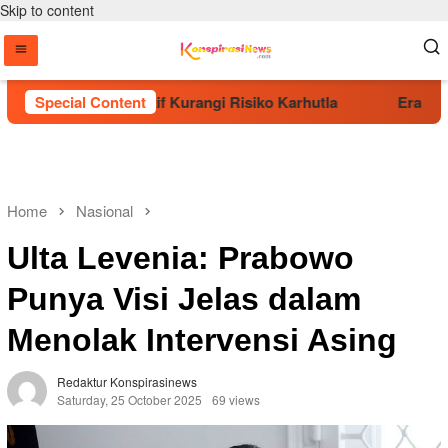
Skip to content
Dinilai Efektif Kurangi Risiko Karhutla
Special Content
Era Baru KBP
Home
Nasional
Ulta Levenia: Prabowo
Punya Visi Jelas dalam
Menolak Intervensi Asing
Redaktur Konspirasinews
Saturday, 25 October 2025
69 views