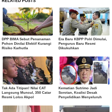
RELATED POSTS
DPP BIMA Sebut Penanaman
Era Baru KBPP Polri Dimulai,
Pohon Dinilai Efektif Kurangi
Pengurus Baru Resmi
Risiko Karhutla
Dikukuhkan
Tak Ada Titipan! Nilai CAT
Kematian Sutrimo Jadi
Langsung Muncul, 350 Catar
Sorotan, Koalisi Desak
Resmi Lolos Akpol
Penyelidikan Menyeluruh