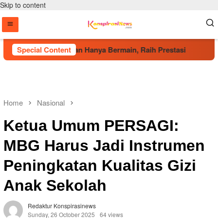
Skip to content
Wakapolri: Jangan Hanya Bermain, Raih Prestasi
Special Content
DPP BI
Home
Nasional
Ketua Umum PERSAGI:
MBG Harus Jadi Instrumen
Peningkatan Kualitas Gizi
Anak Sekolah
Redaktur Konspirasinews
Sunday, 26 October 2025
64 views