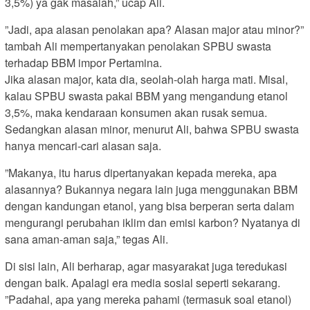
3,5%) ya gak masalah,” ucap Ali.
”Jadi, apa alasan penolakan apa? Alasan major atau minor?”
tambah Ali mempertanyakan penolakan SPBU swasta
terhadap BBM impor Pertamina.
Jika alasan major, kata dia, seolah-olah harga mati. Misal,
kalau SPBU swasta pakai BBM yang mengandung etanol
3,5%, maka kendaraan konsumen akan rusak semua.
Sedangkan alasan minor, menurut Ali, bahwa SPBU swasta
hanya mencari-cari alasan saja.
”Makanya, itu harus dipertanyakan kepada mereka, apa
alasannya? Bukannya negara lain juga menggunakan BBM
dengan kandungan etanol, yang bisa berperan serta dalam
mengurangi perubahan iklim dan emisi karbon? Nyatanya di
sana aman-aman saja,” tegas Ali.
Di sisi lain, Ali berharap, agar masyarakat juga teredukasi
dengan baik. Apalagi era media sosial seperti sekarang.
”Padahal, apa yang mereka pahami (termasuk soal etanol)