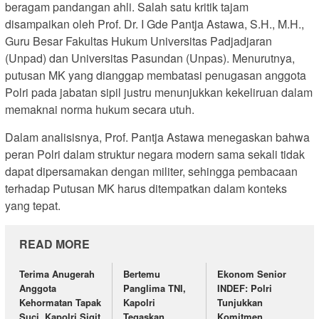
beragam pandangan ahli. Salah satu kritik tajam
disampaikan oleh Prof. Dr. I Gde Pantja Astawa, S.H., M.H.,
Guru Besar Fakultas Hukum Universitas Padjadjaran
(Unpad) dan Universitas Pasundan (Unpas). Menurutnya,
putusan MK yang dianggap membatasi penugasan anggota
Polri pada jabatan sipil justru menunjukkan kekeliruan dalam
memaknai norma hukum secara utuh.
Dalam analisisnya, Prof. Pantja Astawa menegaskan bahwa
peran Polri dalam struktur negara modern sama sekali tidak
dapat dipersamakan dengan militer, sehingga pembacaan
terhadap Putusan MK harus ditempatkan dalam konteks
yang tepat.
READ MORE
Terima Anugerah
Bertemu
Ekonom Senior
Anggota
Panglima TNI,
INDEF: Polri
Kehormatan Tapak
Kapolri
Tunjukkan
Suci, Kapolri Sigit
Tegaskan
Komitmen