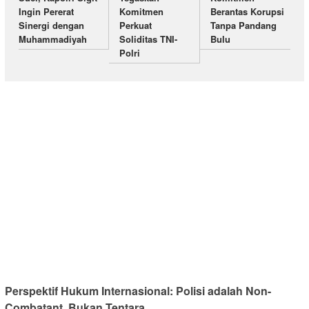
Ingin Pererat
Komitmen
Berantas Korupsi
Sinergi dengan
Perkuat
Tanpa Pandang
Muhammadiyah
Soliditas TNI-
Bulu
Polri
Perspektif Hukum Internasional: Polisi adalah Non-
Combatant, Bukan Tentara