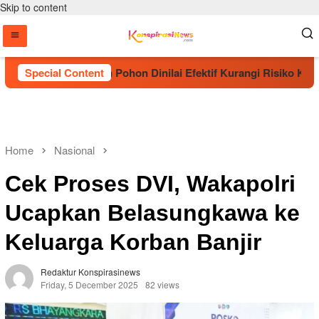
Skip to content
but Penanaman Pohon Dinilai Efektif Kurangi Risiko Karhutla
Special Content
Home
Nasional
Cek Proses DVI, Wakapolri
Ucapkan Belasungkawa ke
Keluarga Korban Banjir
Redaktur Konspirasinews
Friday, 5 December 2025
82 views