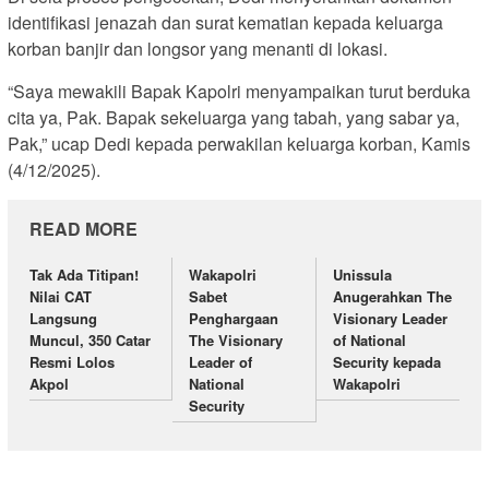
identifikasi jenazah dan surat kematian kepada keluarga
korban banjir dan longsor yang menanti di lokasi.
“Saya mewakili Bapak Kapolri menyampaikan turut berduka
cita ya, Pak. Bapak sekeluarga yang tabah, yang sabar ya,
Pak,” ucap Dedi kepada perwakilan keluarga korban, Kamis
(4/12/2025).
READ MORE
Tak Ada Titipan!
Wakapolri
Unissula
Nilai CAT
Sabet
Anugerahkan The
Langsung
Penghargaan
Visionary Leader
Muncul, 350 Catar
The Visionary
of National
Resmi Lolos
Leader of
Security kepada
Akpol
National
Wakapolri
Security