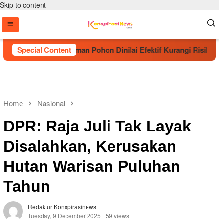
Skip to content
A Sebut Penanaman Pohon Dinilai Efektif Kurangi Risiko Karhu
Special Content
Home
Nasional
DPR: Raja Juli Tak Layak
Disalahkan, Kerusakan
Hutan Warisan Puluhan
Tahun
Redaktur Konspirasinews
Tuesday, 9 December 2025
59 views