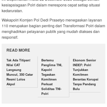
kesiapsiagaan Polri dalam merespons cepat setiap situasi
kedaruratan.
Wakapolri Komjen Pol Dedi Prasetyo menegaskan layanan
110 merupakan bagian penting dari Transformasi Polri dalam
menghadirkan pelayanan publik yang mudah diakses dan
responsif.
READ MORE
Tak Ada Titipan!
Bertemu
Ekonom Senior
Nilai CAT
Panglima TNI,
INDEF: Polri
Langsung
Kapolri
Tunjukkan
Muncul, 350 Catar
Tegaskan
Komitmen
Resmi Lolos
Komitmen
Berantas Korupsi
Akpol
Perkuat
Tanpa Pandang
Soliditas TNI-
Bulu
Polri