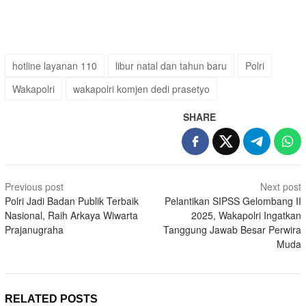
hotline layanan 110
libur natal dan tahun baru
Polri
Wakapolri
wakapolri komjen dedi prasetyo
SHARE
Post
Previous post
Next post
navigation
Polri Jadi Badan Publik Terbaik
Pelantikan SIPSS Gelombang II
Nasional, Raih Arkaya Wiwarta
2025, Wakapolri Ingatkan
Prajanugraha
Tanggung Jawab Besar Perwira
Muda
RELATED POSTS