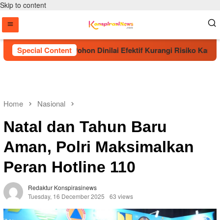
Skip to content
t Penanaman Pohon Dinilai Efektif Kurangi Risiko Karhutla
Special Content
Home
Nasional
Natal dan Tahun Baru
Aman, Polri Maksimalkan
Peran Hotline 110
Redaktur Konspirasinews
Tuesday, 16 December 2025
63 views