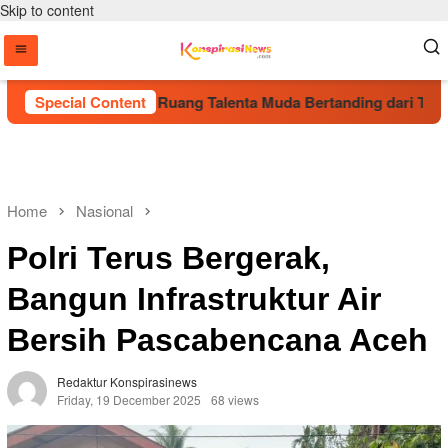
Skip to content
i Cup 2026 Beri Ruang Talenta Muda Bertanding dari Tingkat Po
Special Content
Home
Nasional
Polri Terus Bergerak,
Bangun Infrastruktur Air
Bersih Pascabencana Aceh
Redaktur Konspirasinews
Friday, 19 December 2025
68 views