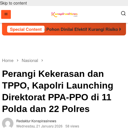
Skip to content
t Penanaman Pohon Dinilai Efektif Kurangi Risiko Karhutla
Special Content
Home
Nasional
Perangi Kekerasan dan
TPPO, Kapolri Launching
Direktorat PPA-PPO di 11
Polda dan 22 Polres
Redaktur Konspirasinews
Wednesday, 21 January 2026
58 views