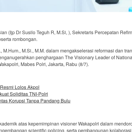
n (Ijp Dr Susilo Teguh R, M.Si, ), Sekretaris Percepatan Refirma
eserta rombongan.
, M.Hum., M.Si., M.M. dalam mengakselerasi reformasi dan tran
enganugerahkan penghargaan The Visionary Leader of National
akapolri, Mabes Polri, Jakarta, Rabu (8/7).
 Resmi Lolos Akpol
at Soliditas TNI-Polri
ntas Korupsi Tanpa Pandang Bulu
kademik atas kepemimpinan visioner Wakapolri dalam mendoron
gembangan scientific policing, serta pembangunan kolaborasi str