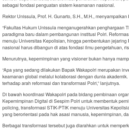
sebagai fondasi penguatan sistem keamanan nasional.
Rektor Unissula, Prof. H. Gunarto, S.H., M.H., menyampaikan
“Fakultas Hukum Unissula menganugerahkan penghargaan The 
paradigma baru dalam pembangunan institusi Polri. Reformasi
menuju Universitas Kepolisian, hingga pembentukan jejarin
nasional harus dibangun di atas fondasi ilmu pengetahuan, riset
Menurutnya, kepemimpinan yang visioner bukan hanya mampu 
“Apa yang sedang dilakukan Bapak Wakapolri merupakan inves
keamanan global melalui kolaborasi dengan dunia akademik.
terhadap arah reformasi dan transformasi Polri,” lanjutnya.
Di bawah koordinasi Wakapolri pada bidang pembinaan organi
Kepemimpinan Digital di Sespim Polri untuk membentuk pemim
policing, transformasi STIK-PTIK menuju Universitas Kepolis
yang berorientasi pada hak asasi manusia, kepemimpinan, dan 
Berbagai transformasi tersebut juga diarahkan untuk mempe