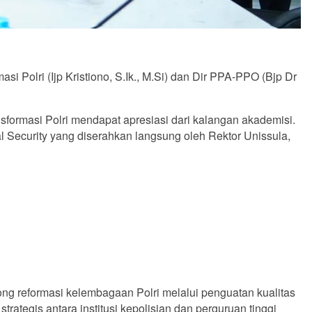
si Polri (Ijp Kristiono, S.Ik., M.Si) dan Dir PPA-PPO (Bjp Dr
sformasi Polri mendapat apresiasi dari kalangan akademisi.
 Security yang diserahkan langsung oleh Rektor Unissula,
g reformasi kelembagaan Polri melalui penguatan kualitas
ategis antara institusi kepolisian dan perguruan tinggi