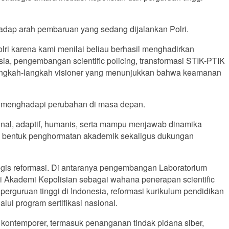
hadap arah pembaruan yang sedang dijalankan Polri.
i karena kami menilai beliau berhasil menghadirkan
ia, pengembangan scientific policing, transformasi STIK-PTIK
 langkah-langkah visioner yang menunjukkan bahwa keamanan
si menghadapi perubahan di masa depan.
onal, adaptif, humanis, serta mampu menjawab dinamika
ai bentuk penghormatan akademik sekaligus dukungan
tegis reformasi. Di antaranya pengembangan Laboratorium
di Akademi Kepolisian sebagai wahana penerapan scientific
erguruan tinggi di Indonesia, reformasi kurikulum pendidikan
ui program sertifikasi nasional.
kontemporer, termasuk penanganan tindak pidana siber,