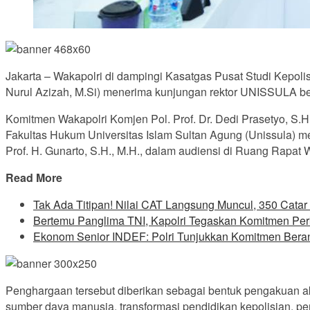
Jakarta – Wakapolri di dampingi Kasatgas Pusat Studi Kepolisia
Nurul Azizah, M.Si) menerima kunjungan rektor UNISSULA b
Komitmen Wakapolri Komjen Pol. Prof. Dr. Dedi Prasetyo, S.H.
Fakultas Hukum Universitas Islam Sultan Agung (Unissula) m
Prof. H. Gunarto, S.H., M.H., dalam audiensi di Ruang Rapat W
Read More
Tak Ada Titipan! Nilai CAT Langsung Muncul, 350 Catar
Bertemu Panglima TNI, Kapolri Tegaskan Komitmen Perku
Ekonom Senior INDEF: Polri Tunjukkan Komitmen Bera
Penghargaan tersebut diberikan sebagai bentuk pengakuan a
sumber daya manusia, transformasi pendidikan kepolisian, pen