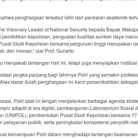
 bahwa penghargaan tersebut lahir dari penilaian akademik ter
Visionary Leader of National Security kepada Bapak Wakapolr
 pendidikan kepolisian, penguatan kualitas sumber daya manus
g Pusat Studi Kepolisian bersama perguruan tinggi merupakan
, dan inovasi,” ujar Prof. Gunarto.
menjawab tantangan hari ini, tetapi juga menyiapkan institu
tasi jangka panjang bagi lahirnya Polri yang semakin profesi
 Atas dasar itulah penghargaan ini kami persembahkan sebag
sasi, Polri saat ini tengah menjalankan berbagai agenda stra
pin adaptif di era digital, pembangunan Laboratorium Sosial 
ian (UNIPOL), pembentukan Pusat Studi Kepolisian bersama 77 p
pelayanan publik, serta peningkatan kompetensi penyidik melal
rkuat kemampuan Polri dalam menghadapi tantangan keamanan 