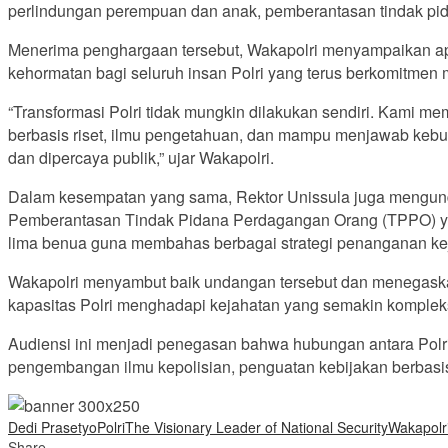
perlindungan perempuan dan anak, pemberantasan tindak pida
Menerima penghargaan tersebut, Wakapolri menyampaikan apr
kehormatan bagi seluruh insan Polri yang terus berkomitmen m
“Transformasi Polri tidak mungkin dilakukan sendiri. Kami 
berbasis riset, ilmu pengetahuan, dan mampu menjawab kebu
dan dipercaya publik,” ujar Wakapolri.
Dalam kesempatan yang sama, Rektor Unissula juga mengund
Pemberantasan Tindak Pidana Perdagangan Orang (TPPO) yang
lima benua guna membahas berbagai strategi penanganan kej
Wakapolri menyambut baik undangan tersebut dan menegaska
kapasitas Polri menghadapi kejahatan yang semakin kompleks
Audiensi ini menjadi penegasan bahwa hubungan antara Polri
pengembangan ilmu kepolisian, penguatan kebijakan berbasis r
Dedi Prasetyo
Polri
The Visionary Leader of National Security
Wakapolr
Share