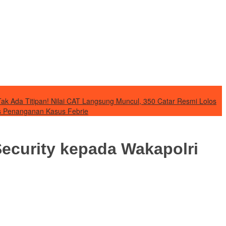
Tak Ada Titipan! Nilai CAT Langsung Muncul, 350 Catar Resmi Lolos
as Penanganan Kasus Febrie
Security kepada Wakapolri