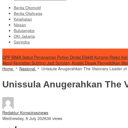
Berita Otomotif
Berita Olahraga
Kejahatan
Nissan
Bulutangkis
DKI Jakarta
Gerindra
Special Content
DPP BIMA Sebut Penanaman Pohon Dinilai Efektif Kurangi Risiko Kar
Akpol
Kematian Sutrimo Jadi Sorotan, Koalisi Desak Penyelidikan Me
Home
Nasional
Unissula Anugerahkan The Visionary Leader of 
Unissula Anugerahkan The Vi
Redaktur Konspirasinews
Wednesday, 8 July 2026
36 views