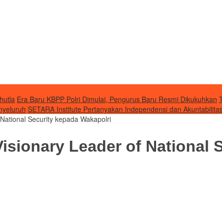
hutla
Era Baru KBPP Polri Dimulai, Pengurus Baru Resmi Dikukuhkan
nyeluruh
SETARA Institute Pertanyakan Independensi dan Akuntabilit
National Security kepada Wakapolri
sionary Leader of National 