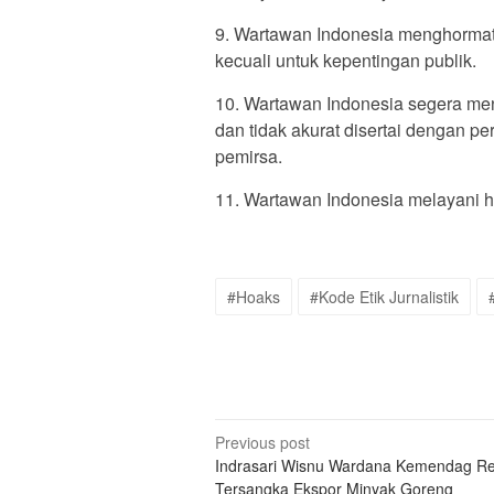
9. Wartawan Indonesia menghormati
kecuali untuk kepentingan publik.
10. Wartawan Indonesia segera menc
dan tidak akurat disertai dengan 
pemirsa.
11. Wartawan Indonesia melayani h
#Hoaks
#Kode Etik Jurnalistik
Post
Previous post
Indrasari Wisnu Wardana Kemendag R
navigation
Tersangka Ekspor Minyak Goreng