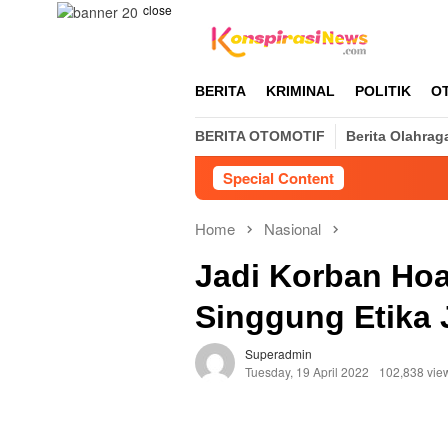
Skip
close
to
content
BERITA
KRIMINAL
POLITIK
O
BERITA OTOMOTIF
Berita Olahrag
Special Content
Home
Nasional
Jadi Korban Ho
Singgung Etika J
Superadmin
Tuesday, 19 April 2022
102,838 vie