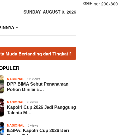
close
SUNDAY, AUGUST 9, 2026
AINNYA
ding dari Tingkat Polres
Kapolri Cup 2026 Jadi Panggun
OPULER
22 views
NASIONAL
DPP BIMA Sebut Penanaman
Pohon Dinilai E…
8 views
NASIONAL
Kapolri Cup 2026 Jadi Panggung
Talenta M…
5 views
NASIONAL
IESPA: Kapolri Cup 2026 Beri