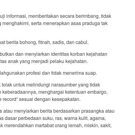
ji informasi, memberitakan secara berimbang, tidak
g menghakimi, serta menerapkan asas praduga tak
 berita bohong, fitnah, sadis, dan cabul.
butkan dan menyiarkan identitas korban kejahatan
itas anak yang menjadi pelaku kejahatan.
lahgunakan profesi dan tidak menerima suap.
 tolak untuk melindungi narasumber yang tidak
un keberadaannya, menghargai ketentuan embargo,
the record” sesuai dengan kesepakatan.
is atau menyiarkan berita berdasarkan prasangka atau
as dasar perbedaan suku, ras, warna kulit, agama,
dak merendahkan martabat orang lemah, miskin, sakit,