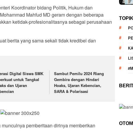
nteri Koordinator bidang Politik, Hukum dan
f Mohammad Mahfud MD geram dengan beberapa
TOPI
ukkan ketidak-profesionalitasnya sebagai perusahaan
PO
PE
t berita yang sama sekali tidak kredibel dan
KA
LI
#
terasi Digital Siswa SMK
Sambut Pemilu 2024 Riang
perkuat untuk Tangkal
Gembira dengan Hindari
aks dan Ujaran
Hoaks, Ujaran Kebencian,
BERI
bencian
SARA & Polarisasi
OTOM
g munculnya pemberitaan dirinya memberikan