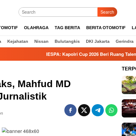
Search
TOMOTIF
OLAHRAGA
TAG BERITA
BERITA OTOMOTIF
L
a
Kejahatan
Nissan
Bulutangkis
DKI Jakarta
Gerindra
IESPA: Kapolri Cup 2026 Beri Ruang Talenta Muda Bertan
TERP
aks, Mahfud MD
urnalistik
ws