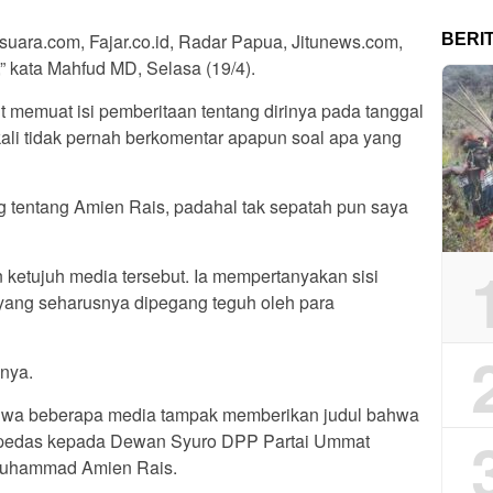
suara.com, Fajar.co.id, Radar Papua, Jitunews.com,
BERI
,” kata Mahfud MD, Selasa (19/4).
ut memuat isi pemberitaan tentang dirinya pada tanggal
kali tidak pernah berkomentar apapun soal apa yang
g tentang Amien Rais, padahal tak sepatah pun saya
etujuh media tersebut. Ia mempertanyakan sisi
ik yang seharusnya dipegang teguh oleh para
nya.
, bahwa beberapa media tampak memberikan judul bahwa
pedas kepada Dewan Syuro DPP Partai Ummat
Muhammad Amien Rais.