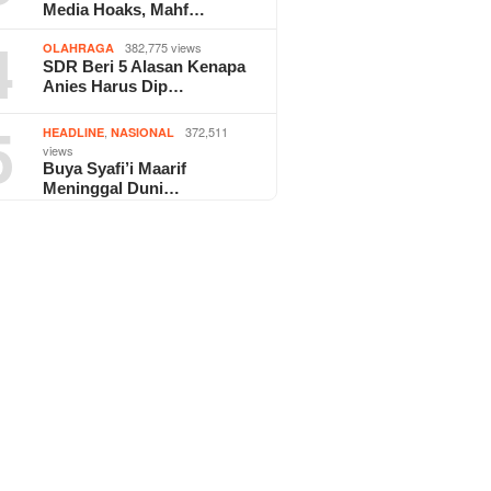
Media Hoaks, Mahf…
4
382,775 views
OLAHRAGA
SDR Beri 5 Alasan Kenapa
Anies Harus Dip…
5
,
372,511
HEADLINE
NASIONAL
views
Buya Syafi’i Maarif
Meninggal Duni…