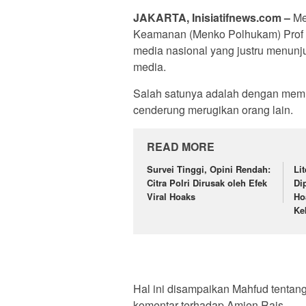
JAKARTA, Inisiatifnews.com –
Me
Keamanan (Menko Polhukam) Pro
media nasional yang justru menunj
media.
Salah satunya adalah dengan memua
cenderung merugikan orang lain.
READ MORE
Survei Tinggi, Opini Rendah:
Li
Citra Polri Dirusak oleh Efek
Di
Viral Hoaks
Ho
Ke
Hal ini disampaikan Mahfud tentan
komentar terhadap Amien Rais.