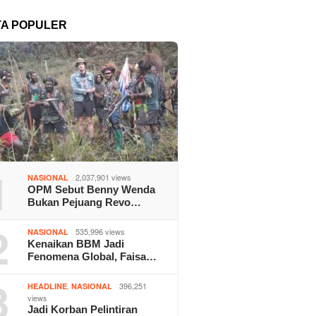
TA POPULER
1
2,037,901 views
NASIONAL
OPM Sebut Benny Wenda
Bukan Pejuang Revo…
2
535,996 views
NASIONAL
Kenaikan BBM Jadi
Fenomena Global, Faisa…
3
,
396,251
HEADLINE
NASIONAL
views
Jadi Korban Pelintiran