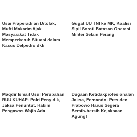
Usai Praperadilan Ditolak,
Gugat UU TNI ke MK, Koalisi
Mufti Makarim Ajak
Sipil Soroti Batasan Operasi
Masyarakat Tidak
Militer Selain Perang
Memperkeruh Situasi dalam
Kasus Delpedro dkk
Maqdir Ismail Usul Perubahan
Dugaan Ketidakprofesionalan
RUU KUHAP: Polri Penyidik,
Jaksa, Fernando: Presiden
Jaksa Penuntut, Hakim
Prabowo Harus Segera
Pengawas Wajib Ada
Bersih-bersih Kejaksaan
Agung!