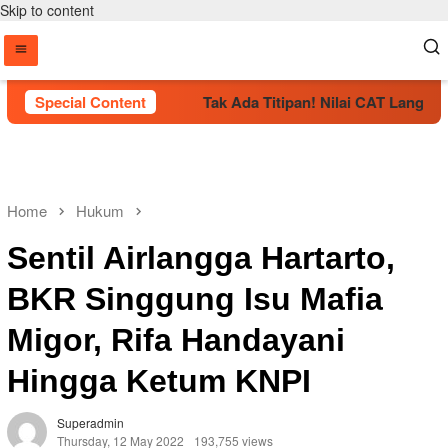
Skip to content
esmi Dikukuhkan
Special Content
Tak Ada Titipan! Nilai CAT Langsung M
Home
Hukum
Sentil Airlangga Hartarto,
BKR Singgung Isu Mafia
Migor, Rifa Handayani
Hingga Ketum KNPI
Superadmin
Thursday, 12 May 2022
193,755 views