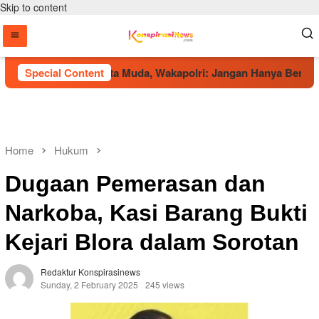
Skip to content
di Panggung Talenta Muda, Wakapolri: Jangan Hanya Bermain, Ra
Special Content
Home
Hukum
Dugaan Pemerasan dan
Narkoba, Kasi Barang Bukti
Kejari Blora dalam Sorotan
Redaktur Konspirasinews
Sunday, 2 February 2025
245 views