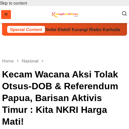
Skip to content
aman Pohon Dinilai Efektif Kurangi Risiko Karhutla
Special Content
E
Home
Nasional
Kecam Wacana Aksi Tolak
Otsus-DOB & Referendum
Papua, Barisan Aktivis
Timur : Kita NKRI Harga
Mati!