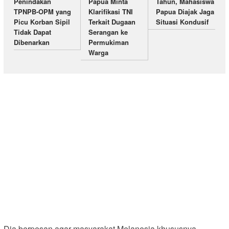
Penindakan
Papua Minta
Tahun, Mahasiswa
TPNPB-OPM yang
Klarifikasi TNI
Papua Diajak Jaga
Picu Korban Sipil
Terkait Dugaan
Situasi Kondusif
Tidak Dapat
Serangan ke
Dibenarkan
Permukiman
Warga
Dia berpesan agar masyarakat Melanesia khususnya