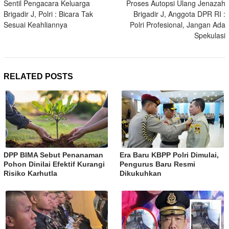
navigation
Sentil Pengacara Keluarga
Proses Autopsi Ulang Jenazah
Brigadir J, Polri : Bicara Tak
Brigadir J, Anggota DPR RI :
Sesuai Keahliannya
Polri Profesional, Jangan Ada
Spekulasi
RELATED POSTS
DPP BIMA Sebut Penanaman
Era Baru KBPP Polri Dimulai,
Pohon Dinilai Efektif Kurangi
Pengurus Baru Resmi
Risiko Karhutla
Dikukuhkan