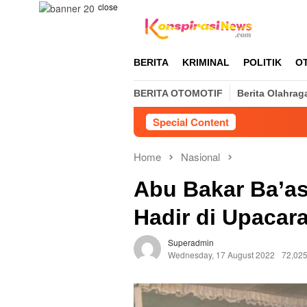
Skip
close
to
content
BERITA
KRIMINAL
POLITIK
O
BERITA OTOMOTIF
Berita Olahrag
Special Content
Home
Nasional
Abu Bakar Ba’as
Hadir di Upacar
Superadmin
Wednesday, 17 August 2022
72,025