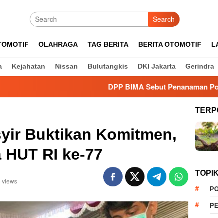
Search
TOMOTIF
OLAHRAGA
TAG BERITA
BERITA OTOMOTIF
L
a
Kejahatan
Nissan
Bulutangkis
DKI Jakarta
Gerindra
DPP BIMA Sebut Penanaman Pohon Dinilai Ef
TERP
yir Buktikan Komitmen,
a HUT RI ke-77
TOPI
 views
PO
PE