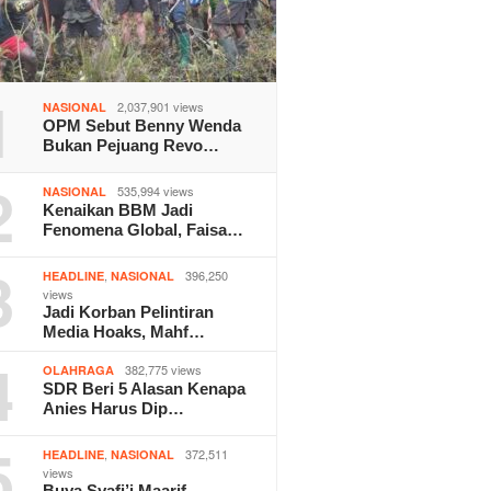
1
2,037,901 views
NASIONAL
OPM Sebut Benny Wenda
Bukan Pejuang Revo…
2
535,994 views
NASIONAL
Kenaikan BBM Jadi
Fenomena Global, Faisa…
3
,
396,250
HEADLINE
NASIONAL
views
Jadi Korban Pelintiran
Media Hoaks, Mahf…
4
382,775 views
OLAHRAGA
SDR Beri 5 Alasan Kenapa
Anies Harus Dip…
5
,
372,511
HEADLINE
NASIONAL
views
Buya Syafi’i Maarif