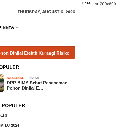
close
THURSDAY, AUGUST 6, 2026
AINNYA
ektif Kurangi Risiko Karhutla
Era Baru KBPP Polri Dim
OPULER
15 views
NASIONAL
DPP BIMA Sebut Penanaman
Pohon Dinilai E…
K POPULER
LRI
MILU 2024