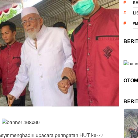
KA
LI
#
BERI
OTOM
BERI
syir menghadiri upacara peringatan HUT ke-77