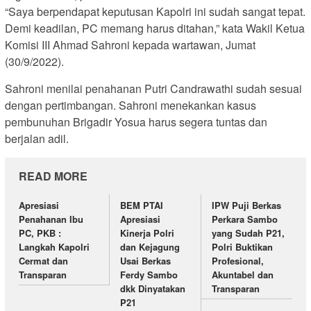
“Saya berpendapat keputusan Kapolri ini sudah sangat tepat.
Demi keadilan, PC memang harus ditahan,” kata Wakil Ketua
Komisi III Ahmad Sahroni kepada wartawan, Jumat
(30/9/2022).
Sahroni menilai penahanan Putri Candrawathi sudah sesuai
dengan pertimbangan. Sahroni menekankan kasus
pembunuhan Brigadir Yosua harus segera tuntas dan
berjalan adil.
READ MORE
Apresiasi
BEM PTAI
IPW Puji Berkas
Penahanan Ibu
Apresiasi
Perkara Sambo
PC, PKB :
Kinerja Polri
yang Sudah P21,
Langkah Kapolri
dan Kejagung
Polri Buktikan
Cermat dan
Usai Berkas
Profesional,
Transparan
Ferdy Sambo
Akuntabel dan
dkk Dinyatakan
Transparan
P21