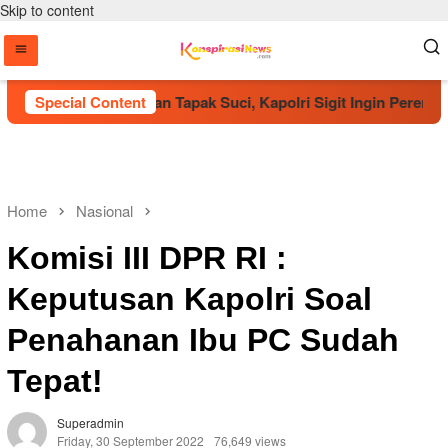
Skip to content
ota Kehormatan Tapak Suci, Kapolri Sigit Ingin Pererat Siner
Special Content
Home
Nasional
Komisi III DPR RI :
Keputusan Kapolri Soal
Penahanan Ibu PC Sudah
Tepat!
Superadmin
Friday, 30 September 2022
76,649 views