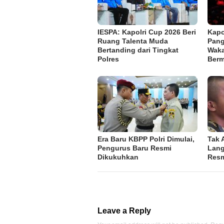
IESPA: Kapolri Cup 2026 Beri
Kapo
Ruang Talenta Muda
Pang
Bertanding dari Tingkat
Waka
Polres
Berm
Era Baru KBPP Polri Dimulai,
Tak 
Pengurus Baru Resmi
Lang
Dikukuhkan
Resm
Leave a Reply