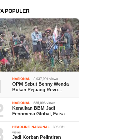
TA POPULER
1
2,037,901 views
NASIONAL
OPM Sebut Benny Wenda
Bukan Pejuang Revo…
2
535,996 views
NASIONAL
Kenaikan BBM Jadi
Fenomena Global, Faisa…
3
,
396,251
HEADLINE
NASIONAL
views
Jadi Korban Pelintiran