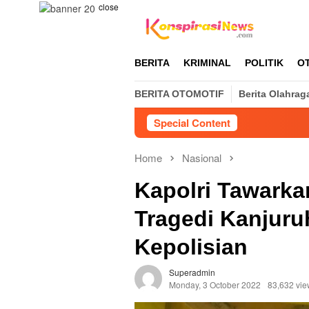
Skip
close
to
content
BERITA
KRIMINAL
POLITIK
O
BERITA OTOMOTIF
Berita Olahrag
Special Content
Home
Nasional
Kapolri Tawarka
Tragedi Kanjur
Kepolisian
Superadmin
Monday, 3 October 2022
83,632 vie