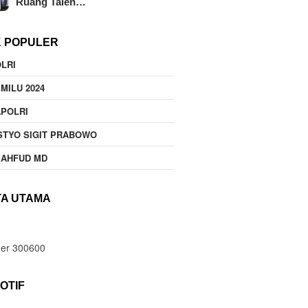
Ruang Talen…
K POPULER
LRI
MILU 2024
POLRI
STYO SIGIT PRABOWO
MAHFUD MD
TA UTAMA
OTIF