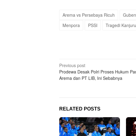
Arema vs Persebaya Ricuh
Gubern
Menpora
PSSI
Tragedi Kanjur
Post
Previous post
Prodewa Desak Polri Proses Hukum Pa
navigation
Arema dan PT LIB, Ini Sebabnya
RELATED POSTS