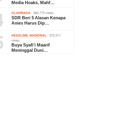
Media Hoaks, Mahf…
4
382,775 views
OLAHRAGA
SDR Beri 5 Alasan Kenapa
Anies Harus Dip…
5
,
372,511
HEADLINE
NASIONAL
views
Buya Syafi’i Maarif
Meninggal Duni…