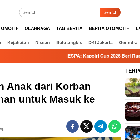
Search
TOMOTIF
OLAHRAGA
TAG BERITA
BERITA OTOMOTIF
L
a
Kejahatan
Nissan
Bulutangkis
DKI Jakarta
Gerindra
IESPA: Kapolri Cup 2026 Beri Ruang Talenta 
TERP
n Anak dari Korban
uhan untuk Masuk ke
ws