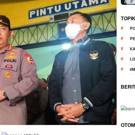
TOPI
PO
PE
KA
LI
#
BERI
OTOM