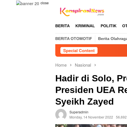
Skip
close
to
content
BERITA
KRIMINAL
POLITIK
O
BERITA OTOMOTIF
Berita Olahrag
Special Content
Home
Nasional
Hadir di Solo, 
Presiden UEA R
Syeikh Zayed
Superadmin
Monday, 14 November 2022
56,692