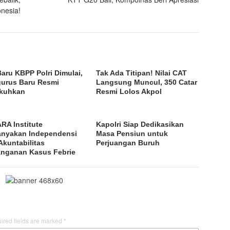
onesia!
Baru KBPP Polri Dimulai,
Tak Ada Titipan! Nilai CAT
urus Baru Resmi
Langsung Muncul, 350 Catar
kuhkan
Resmi Lolos Akpol
RA Institute
Kapolri Siap Dedikasikan
anyakan Independensi
Masa Pensiun untuk
Akuntabilitas
Perjuangan Buruh
nganan Kasus Febrie
ired fields are marked
*