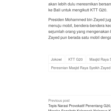
akan lebih dulu meresmikan bersa
ke Bali untuk mengikuti KTT G20.
Presiden Mohammed bin Zayed juga t
menuju mobil, bendera-bendera kec
sejumlah orang yang mengenakan 
Zayed pun berada satu mobil deng
Jokowi
KTT G20
Masjid Raya 
Peresmian Masjid Raya Syeikh Zayed
Post
Previous post
Tepis Narasi Provokatif Penentang G20, 
navigation
Mereka Segelintir Kelompok Nalarnya K