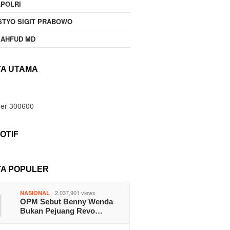
POLRI
STYO SIGIT PRABOWO
MAHFUD MD
TA UTAMA
OTIF
TA POPULER
1
2,037,901 views
NASIONAL
OPM Sebut Benny Wenda
Bukan Pejuang Revo…