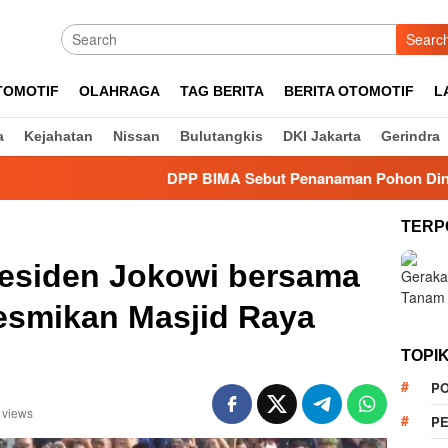
Searc
TOMOTIF
OLAHRAGA
TAG BERITA
BERITA OTOMOTIF
L
a
Kejahatan
Nissan
Bulutangkis
DKI Jakarta
Gerindra
DPP BIMA Sebut Penanaman Pohon Dinilai Efektif K
TERP
Presiden Jokowi bersama
esmikan Masjid Raya
TOPI
PO
 views
PE