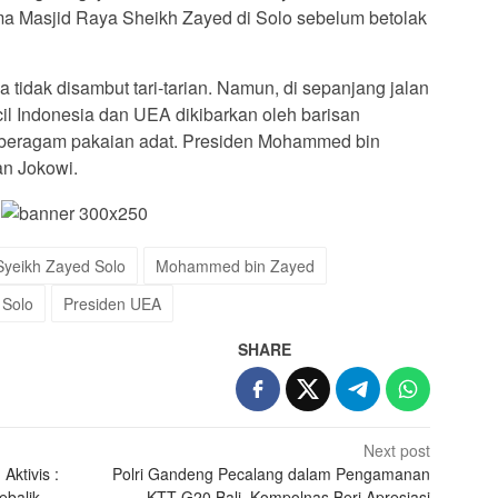
ma Masjid Raya Sheikh Zayed di Solo sebelum betolak
idak disambut tari-tarian. Namun, di sepanjang jalan
il Indonesia dan UEA dikibarkan oleh barisan
beragam pakaian adat. Presiden Mohammed bin
an Jokowi.
Syeikh Zayed Solo
Mohammed bin Zayed
 Solo
Presiden UEA
SHARE
Next post
Aktivis :
Polri Gandeng Pecalang dalam Pengamanan
ebalik,
KTT G20 Bali, Kompolnas Beri Apresiasi