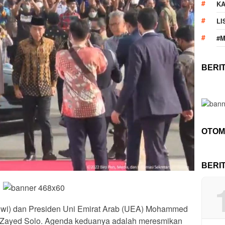
KA
LI
#
BERI
OTOM
BERI
owi) dan Presiden Uni Emirat Arab (UEA) Mohammed
h Zayed Solo. Agenda keduanya adalah meresmikan