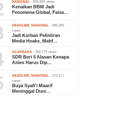
2
535,994 views
NASIONAL
Kenaikan BBM Jadi
Fenomena Global, Faisa…
3
,
396,250
HEADLINE
NASIONAL
views
Jadi Korban Pelintiran
Media Hoaks, Mahf…
4
382,775 views
OLAHRAGA
SDR Beri 5 Alasan Kenapa
Anies Harus Dip…
5
,
372,511
HEADLINE
NASIONAL
views
Buya Syafi’i Maarif
Meninggal Duni…