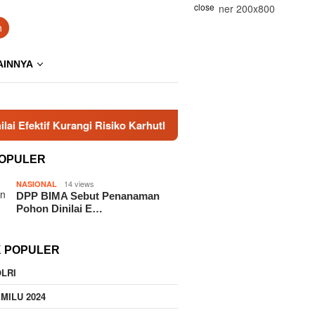
close
h
AINNYA
urangi Risiko Karhutla
Era Baru KBPP Polri Dimulai, 
OPULER
14 views
NASIONAL
DPP BIMA Sebut Penanaman
Pohon Dinilai E…
K POPULER
LRI
MILU 2024