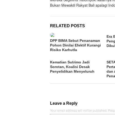
Bukan Mewakili Rakyat Bali apalagi Ind
RELATED POSTS
Era 
DPP BIMA Sebut Penanaman
Peng
Pohon Dinilai Efektif Kurangi
Diku
Risiko Karhutla
Kematian Sutrimo Jadi
SETA
Sorotan, Koalisi Desak
Pert
Penyelidikan Menyeluruh
dan 
Pena
Leave a Reply
Your email address will not be published.
Requ