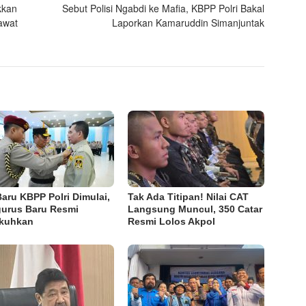
kkan
Sebut Polisi Ngabdi ke Mafia, KBPP Polri Bakal
awat
Laporkan Kamaruddin Simanjuntak
Baru KBPP Polri Dimulai,
Tak Ada Titipan! Nilai CAT
urus Baru Resmi
Langsung Muncul, 350 Catar
kuhkan
Resmi Lolos Akpol