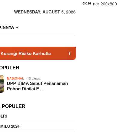
close
WEDNESDAY, AUGUST 5, 2026
AINNYA
iko Karhutla
Era Baru KBPP Polri Dimulai, Pengurus B
OPULER
10 views
NASIONAL
DPP BIMA Sebut Penanaman
Pohon Dinilai E…
K POPULER
LRI
MILU 2024