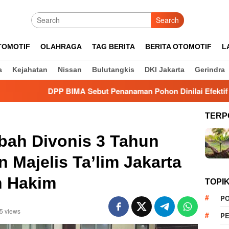
Search
TOMOTIF
OLAHRAGA
TAG BERITA
BERITA OTOMOTIF
L
a
Kejahatan
Nissan
Bulutangkis
DKI Jakarta
Gerindra
DPP BIMA Sebut Penanaman Pohon Dinilai Efektif Kurangi Ris
TERP
bah Divonis 3 Tahun
n Majelis Ta’lim Jakarta
n Hakim
TOPI
PO
5 views
PE