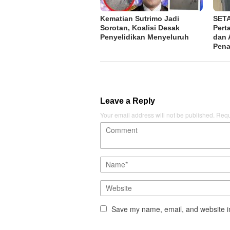
Kematian Sutrimo Jadi
SETA
Sorotan, Koalisi Desak
Pert
Penyelidikan Menyeluruh
dan 
Pena
Leave a Reply
Your email address will not be published.
Requ
Save my name, email, and website in