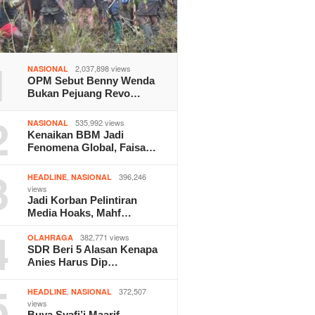
1
2,037,898 views
NASIONAL
OPM Sebut Benny Wenda
Bukan Pejuang Revo…
2
535,992 views
NASIONAL
Kenaikan BBM Jadi
Fenomena Global, Faisa…
3
,
396,246
HEADLINE
NASIONAL
views
Jadi Korban Pelintiran
Media Hoaks, Mahf…
4
382,771 views
OLAHRAGA
SDR Beri 5 Alasan Kenapa
Anies Harus Dip…
5
,
372,507
HEADLINE
NASIONAL
views
Buya Syafi’i Maarif