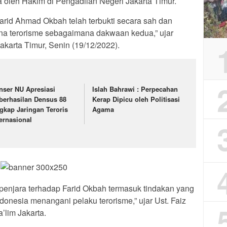
ra oleh Hakim di Pengadilan Negeri Jakarta Timur.
arid Ahmad Okbah telah terbukti secara sah dan
na terorisme sebagaimana dakwaan kedua,” ujar
akarta Timur, Senin (19/12/2022).
nser NU Apresiasi
Islah Bahrawi : Perpecahan
berhasilan Densus 88
Kerap Dipicu oleh Politisasi
gkap Jaringan Teroris
Agama
ternasional
 penjara terhadap Farid Okbah termasuk tindakan yang
ndonesia menangani pelaku terorisme,” ujar Ust. Faiz
’lim Jakarta.