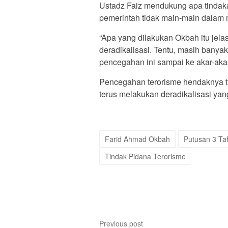
Ustadz Faiz mendukung apa tindaka
pemerintah tidak main-main dalam 
“Apa yang dilakukan Okbah itu jela
deradikalisasi. Tentu, masih banya
pencegahan ini sampai ke akar-akar
Pencegahan terorisme hendaknya t
terus melakukan deradikalisasi yan
Farid Ahmad Okbah
Putusan 3 Ta
Tindak Pidana Terorisme
Post
Previous post