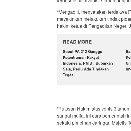
terorisme. Ia divonis 3 tahun penja
“Mengadili, menyatakan terdakwa F
meyakinkan melakukan tindak pida
hakim ketua di Pengadilan Negeri J
READ MORE
Sebut PA 212 Ganggu
Ba
Ketentraman Rakyat
Ke
Indonesia, PNIB : Bubarkan
Un
Saja, Perlu Ada Tindakan
In
Tegas!
“Putusan Hakim atas vonis 3 tahun
sangat mulia. Ini cara pemerintah I
sekalu pimpinan Jaringan Majelis Ta