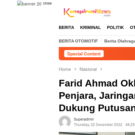
Skip
close
to
content
BERITA
KRIMINAL
POLITIK
O
BERITA OTOMOTIF
Berita Olahrag
Special Content
Home
Nasional
Farid Ahmad Ok
Penjara, Jaringa
Dukung Putusa
Superadmin
Thursday, 22 December 2022
48,25